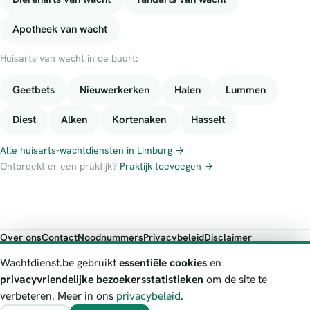
Apotheek van wacht
Huisarts van wacht in de buurt:
Geetbets
Nieuwerkerken
Halen
Lummen
Diest
Alken
Kortenaken
Hasselt
Alle huisarts-wachtdiensten in Limburg →
Ontbreekt er een praktijk?
Praktijk toevoegen →
Over ons
Contact
Noodnummers
Privacybeleid
Disclaimer
Foutieve gegevens melden
Wachtdienst.be gebruikt
essentiële cookies
en
Wachtdienst.be toont publieke wachtdienst-informatie ter oriëntatie.
privacyvriendelijke bezoekersstatistieken
om de site te
Bij levensgevaar bel je altijd 112. Controleer altijd de actuele
verbeteren. Meer in ons
privacybeleid
.
wachtregeling bij de vermelde officiële bron.