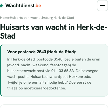
Wachtdienst
.be
Home
›
Huisarts van wacht
›
Limburg
›
Herk-de-Stad
Huisarts van wacht in Herk-de-
Stad
Voor postcode 3540 (Herk-de-Stad):
In Herk-de-Stad (postcode 3540) bel je buiten de uren
(avond, nacht, weekend, feestdagen) de
huisartsenwachtpost via
011 33 65 33
. De bevoegde
wachtpost is Huisartsenwachtpost Herkenrode.
Twijfel je of je een arts nodig hebt? Doe eerst de
triage op moetiknaardedokter.be.