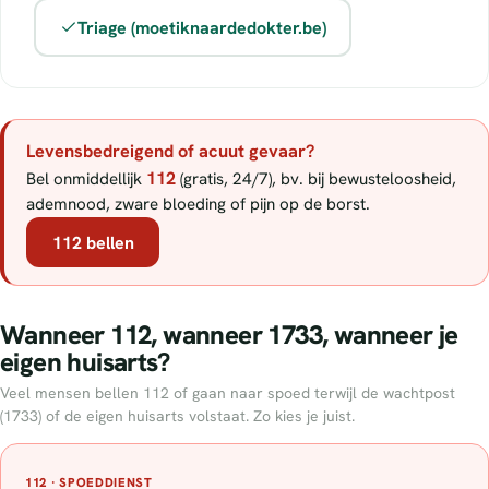
Triage (moetiknaardedokter.be)
Levensbedreigend of acuut gevaar?
112
Bel onmiddellijk
(gratis, 24/7), bv. bij bewusteloosheid,
ademnood, zware bloeding of pijn op de borst.
112 bellen
Wanneer 112, wanneer 1733, wanneer je
eigen huisarts?
Veel mensen bellen 112 of gaan naar spoed terwijl de wachtpost
(1733) of de eigen huisarts volstaat. Zo kies je juist.
112 · SPOEDDIENST