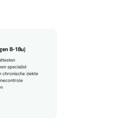
gen 8–18u)
attesten
een specialist
 chronische ziekte
tinecontrole
en