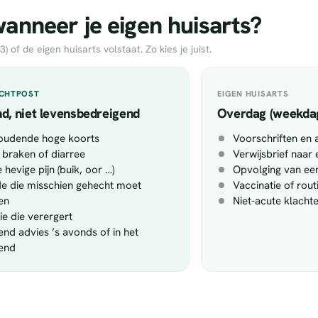
nneer je eigen huisarts?
of de eigen huisarts volstaat. Zo kies je juist.
ACHTPOST
EIGEN HUISARTS
d, niet levensbedreigend
Overdag (weekda
oudende hoge koorts
Voorschriften en 
 braken of diarree
Verwijsbrief naar 
 hevige pijn (buik, oor …)
Opvolging van een
 die misschien gehecht moet
Vaccinatie of rou
en
Niet-acute klacht
tie die verergert
end advies ’s avonds of in het
end