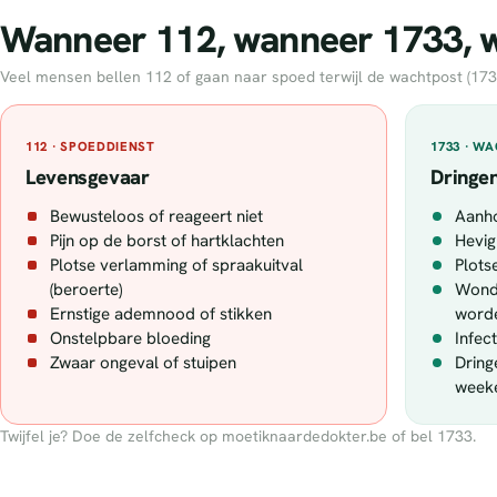
Wanneer 112, wanneer 1733, wa
Veel mensen bellen 112 of gaan naar spoed terwijl de wachtpost (1733) 
112 · SPOEDDIENST
1733 · W
Levensgevaar
Dringen
Bewusteloos of reageert niet
Aanh
Pijn op de borst of hartklachten
Hevig
Plotse verlamming of spraakuitval
Plotse
(beroerte)
Wonde
Ernstige ademnood of stikken
word
Onstelpbare bloeding
Infec
Zwaar ongeval of stuipen
Dring
week
Twijfel je? Doe de zelfcheck op moetiknaardedokter.be of bel 1733.