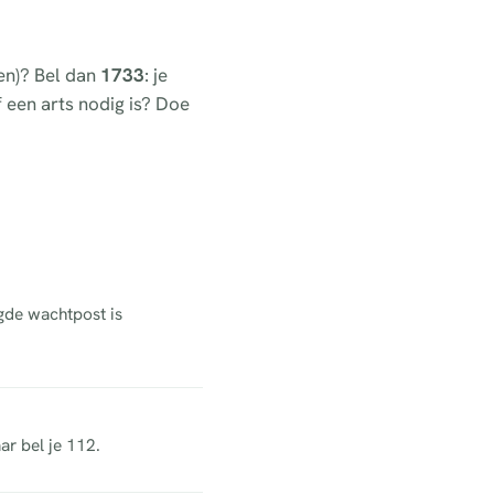
en)? Bel dan
1733
: je
of een arts nodig is? Doe
gde wachtpost is
ar bel je 112.