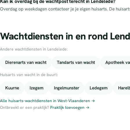
Kan ik overdag bij de wachtpost terecht in Lendelede?
Overdag op weekdagen contacteer je je eigen huisarts. De huisar
Wachtdiensten in en rond Len
Andere wachtdiensten in Lendelede:
Dierenarts van wacht
Tandarts van wacht
Apotheek va
Huisarts van wacht in de buurt:
Kuurne
Izegem
Ingelmunster
Ledegem
Harel
Alle huisarts-wachtdiensten in West-Vlaanderen →
Ontbreekt er een praktijk?
Praktijk toevoegen →