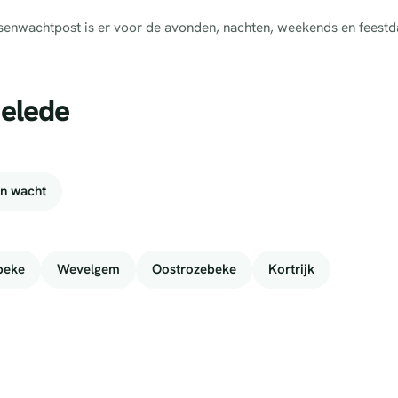
tsenwachtpost is er voor de avonden, nachten, weekends en feestd
delede
n wacht
beke
Wevelgem
Oostrozebeke
Kortrijk