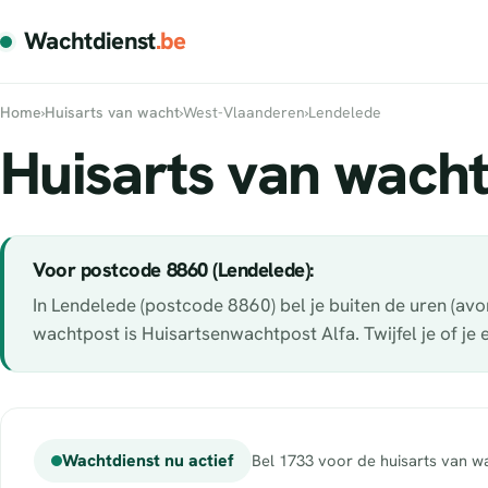
Wachtdienst
.be
Home
›
Huisarts van wacht
›
West-Vlaanderen
›
Lendelede
Huisarts van wacht
Voor postcode 8860 (Lendelede):
In Lendelede (postcode 8860) bel je buiten de uren (av
wachtpost is Huisartsenwachtpost Alfa. Twijfel je of je
Wachtdienst nu actief
Bel 1733 voor de huisarts van wa