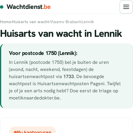
Wachtdienst
.be
Home
›
Huisarts van wacht
›
Vlaams-Brabant
›
Lennik
Huisarts van wacht in Lennik
Voor postcode 1750 (Lennik):
In Lennik (postcode 1750) bel je buiten de uren
(avond, nacht, weekend, feestdagen) de
huisartsenwachtpost via
1733
. De bevoegde
wachtpost is Huisartsenwachtposten Pageni. Twijfel
je of je een arts nodig hebt? Doe eerst de triage op
moetiknaardedokter.be.
Nu kantooruren