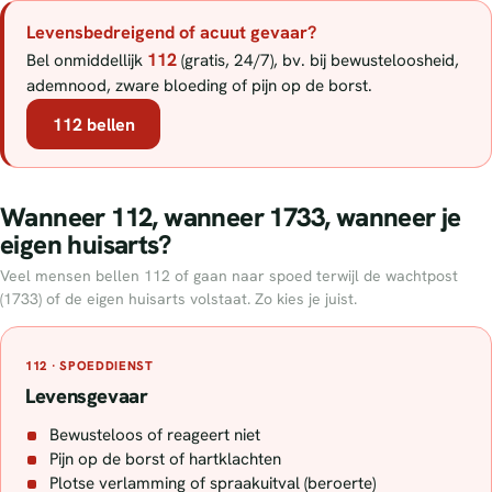
Levensbedreigend of acuut gevaar?
112
Bel onmiddellijk
(gratis, 24/7), bv. bij bewusteloosheid,
ademnood, zware bloeding of pijn op de borst.
112 bellen
Wanneer 112, wanneer 1733, wanneer je
eigen huisarts?
Veel mensen bellen 112 of gaan naar spoed terwijl de wachtpost
(1733) of de eigen huisarts volstaat. Zo kies je juist.
112 · SPOEDDIENST
Levensgevaar
Bewusteloos of reageert niet
Pijn op de borst of hartklachten
Plotse verlamming of spraakuitval (beroerte)