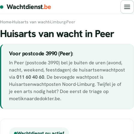
Wachtdienst
.be
Home
›
Huisarts van wacht
›
Limburg
›
Peer
Huisarts van wacht in Peer
Voor postcode 3990 (Peer):
In Peer (postcode 3990) bel je buiten de uren (avond,
nacht, weekend, feestdagen) de huisartsenwachtpost
via
011 60 40 60
. De bevoegde wachtpost is
Huisartsenwachtposten Noord-Limburg. Twijfel je of
je een arts nodig hebt? Doe eerst de triage op
moetiknaardedokter.be.
Wachtdienst nu actief