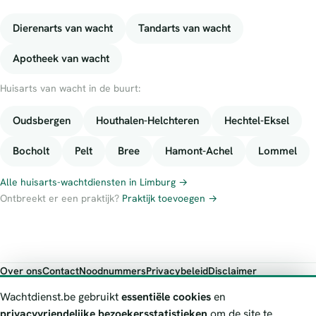
Dierenarts van wacht
Tandarts van wacht
Apotheek van wacht
Huisarts van wacht in de buurt:
Oudsbergen
Houthalen-Helchteren
Hechtel-Eksel
Bocholt
Pelt
Bree
Hamont-Achel
Lommel
Alle huisarts-wachtdiensten in Limburg →
Ontbreekt er een praktijk?
Praktijk toevoegen →
Over ons
Contact
Noodnummers
Privacybeleid
Disclaimer
Foutieve gegevens melden
Wachtdienst.be gebruikt
essentiële cookies
en
Wachtdienst.be toont publieke wachtdienst-informatie ter oriëntatie.
privacyvriendelijke bezoekersstatistieken
om de site te