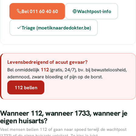
Bel 011 60 40 60
Wachtpost-info
Triage (moetiknaardedokter.be)
Levensbedreigend of acuut gevaar?
112
Bel onmiddellijk
(gratis, 24/7), bv. bij bewusteloosheid,
ademnood, zware bloeding of pijn op de borst.
112 bellen
Wanneer 112, wanneer 1733, wanneer je
eigen huisarts?
Veel mensen bellen 112 of gaan naar spoed terwijl de wachtpost
(1733) of de eigen huisarts volstaat. Zo kies je juist.