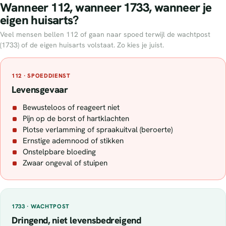
Wanneer 112, wanneer 1733, wanneer je
eigen huisarts?
Veel mensen bellen 112 of gaan naar spoed terwijl de wachtpost
(1733) of de eigen huisarts volstaat. Zo kies je juist.
112 · SPOEDDIENST
Levensgevaar
Bewusteloos of reageert niet
Pijn op de borst of hartklachten
Plotse verlamming of spraakuitval (beroerte)
Ernstige ademnood of stikken
Onstelpbare bloeding
Zwaar ongeval of stuipen
1733 · WACHTPOST
Dringend, niet levensbedreigend