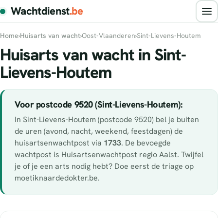
Wachtdienst
.be
Home
›
Huisarts van wacht
›
Oost-Vlaanderen
›
Sint-Lievens-Houtem
Huisarts van wacht in Sint-
Lievens-Houtem
Voor postcode 9520 (Sint-Lievens-Houtem):
In Sint-Lievens-Houtem (postcode 9520) bel je buiten
de uren (avond, nacht, weekend, feestdagen) de
huisartsenwachtpost via
1733
. De bevoegde
wachtpost is Huisartsenwachtpost regio Aalst. Twijfel
je of je een arts nodig hebt? Doe eerst de triage op
moetiknaardedokter.be.