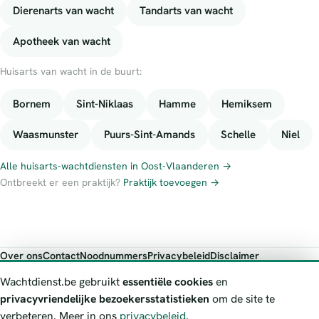
Dierenarts van wacht
Tandarts van wacht
Apotheek van wacht
Huisarts van wacht in de buurt:
Bornem
Sint-Niklaas
Hamme
Hemiksem
Waasmunster
Puurs-Sint-Amands
Schelle
Niel
Alle huisarts-wachtdiensten in Oost-Vlaanderen →
Ontbreekt er een praktijk?
Praktijk toevoegen →
Over ons
Contact
Noodnummers
Privacybeleid
Disclaimer
Foutieve gegevens melden
Wachtdienst.be gebruikt
essentiële cookies
en
Wachtdienst.be toont publieke wachtdienst-informatie ter oriëntatie.
privacyvriendelijke bezoekersstatistieken
om de site te
Bij levensgevaar bel je altijd 112. Controleer altijd de actuele
verbeteren. Meer in ons
privacybeleid
.