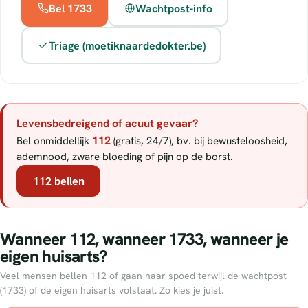
Bel 1733
Wachtpost-info
Triage (moetiknaardedokter.be)
Levensbedreigend of acuut gevaar?
112
Bel onmiddellijk
(gratis, 24/7), bv. bij bewusteloosheid,
ademnood, zware bloeding of pijn op de borst.
112 bellen
Wanneer 112, wanneer 1733, wanneer je
eigen huisarts?
Veel mensen bellen 112 of gaan naar spoed terwijl de wachtpost
(1733) of de eigen huisarts volstaat. Zo kies je juist.