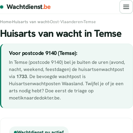
Wachtdienst
.be
Home
›
Huisarts van wacht
›
Oost-Vlaanderen
›
Temse
Huisarts van wacht in Temse
Voor postcode 9140 (Temse):
In Temse (postcode 9140) bel je buiten de uren (avond,
nacht, weekend, feestdagen) de huisartsenwachtpost
via
1733
. De bevoegde wachtpost is
Huisartsenwachtposten Waasland. Twijfel je of je een
arts nodig hebt? Doe eerst de triage op
moetiknaardedokter.be.
Wachtdienst nu actief