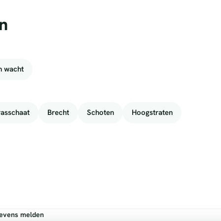
n
n wacht
rasschaat
Brecht
Schoten
Hoogstraten
gevens melden