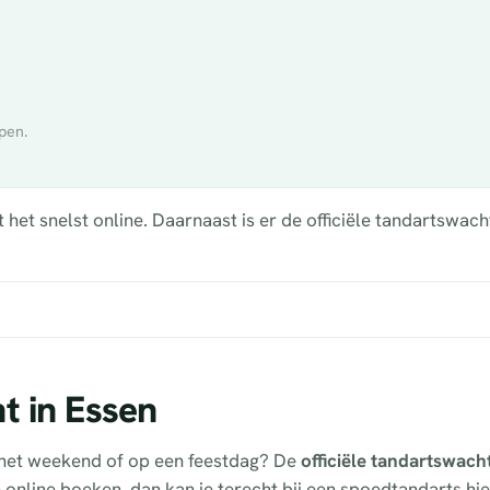
pen.
het snelst online. Daarnaast is er de officiële tandartswac
t in Essen
n het weekend of op een feestdag? De
officiële tandartswach
en online boeken, dan kan je terecht bij een spoedtandarts hi