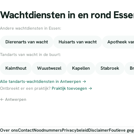
Wachtdiensten in en rond Esse
Andere wachtdiensten in Essen:
Dierenarts van wacht
Huisarts van wacht
Apotheek va
Tandarts van wacht in de buurt:
Kalmthout
Wuustwezel
Kapellen
Stabroek
B
Alle tandarts-wachtdiensten in Antwerpen →
Ontbreekt er een praktijk?
Praktijk toevoegen →
← Antwerpen
Over ons
Contact
Noodnummers
Privacybeleid
Disclaimer
Foutieve ge