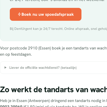
Boek nu uw spoedafspraak
Bij DentUrgent kan je 24/7 terecht. Online afspraak, snel gehol
Voor postcode 2910 (Essen) boek je een tandarts van wacht 
en op feestdagen.
Liever de officiële wachtdienst?
(betaallijn)
Zo werkt de tandarts van wach
Heb je in Essen (Antwerpen) dringend een tandarts nodig i
0903 39969
(€1,50/min) of via tandarts.be. Wil je sneller 