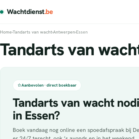
Wachtdienst
.be
Home
›
Tandarts van wacht
›
Antwerpen
›
Essen
Tandarts van wacht
Aanbevolen · direct boekbaar
Tandarts van wacht nod
in Essen?
Boek vandaag nog online een spoedafspraak bij De
er 24/7 terecht, ook ’s avonds en in het weekend.