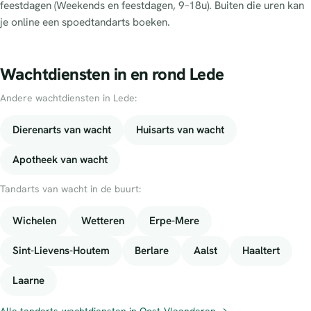
feestdagen (Weekends en feestdagen, 9–18u). Buiten die uren kan
je online een spoedtandarts boeken.
Wachtdiensten in en rond Lede
Andere wachtdiensten in Lede:
Dierenarts van wacht
Huisarts van wacht
Apotheek van wacht
Tandarts van wacht in de buurt:
Wichelen
Wetteren
Erpe-Mere
Sint-Lievens-Houtem
Berlare
Aalst
Haaltert
Laarne
Alle tandarts-wachtdiensten in Oost-Vlaanderen →