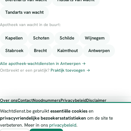
Tandarts van wacht
Apotheek van wacht in de buurt:
Kapellen
Schoten
Schilde
Wijnegem
Stabroek
Brecht
Kalmthout
Antwerpen
Alle apotheek-wachtdiensten in Antwerpen →
Ontbreekt er een praktijk?
Praktijk toevoegen →
Over ons
Contact
Noodnummers
Privacybeleid
Disclaimer
Foutieve gegevens melden
Wachtdienst.be gebruikt
essentiële cookies
en
Wachtdienst.be toont publieke wachtdienst-informatie ter oriëntatie.
privacyvriendelijke bezoekersstatistieken
om de site te
Bij levensgevaar bel je altijd 112. Controleer altijd de actuele
verbeteren. Meer in ons
privacybeleid
.
wachtregeling bij de vermelde officiële bron.