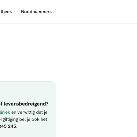
theek
Noodnummers
f levensbedreigend?
iniek
en verwittig dat je
giftiging bel je ook het
245 245
.