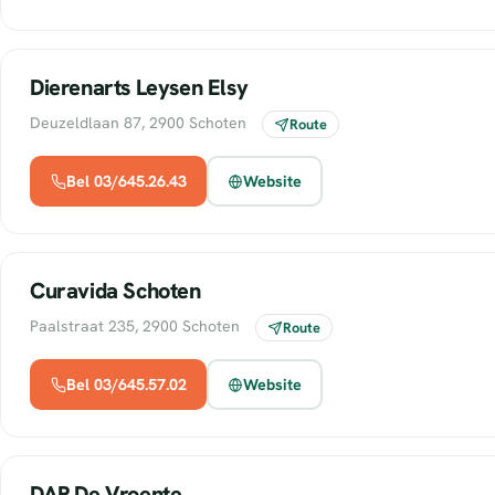
Dierenarts Leysen Elsy
Deuzeldlaan 87, 2900 Schoten
Route
Bel 03/645.26.43
Website
Curavida Schoten
Paalstraat 235, 2900 Schoten
Route
Bel 03/645.57.02
Website
DAP De Vroente