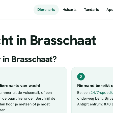
Dierenarts
Huisarts
Tandarts
Apo
ht in Brasschaat
r in Brasschaat?
3
dierenarts van wacht
Niemand bereikt o
nummer uit de voicemail, of een
Bel een
24/7-spoedkl
in de buurt hieronder. Beschrijf de
onderweg bent. Bij ver
 dan hoor je meteen of je moet
Antigifcentrum:
070 
men.