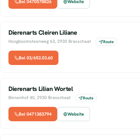
Bel 0470578826
Website
Dierenarts Cleiren Liliane
Hoogboomsteenweg 63, 2930 Brasschaat
Route
Bel 03/652.03.60
Dierenarts Lilian Wortel
Binnenhof 40, 2930 Brasschaat
Route
Bel 0471383794
Website