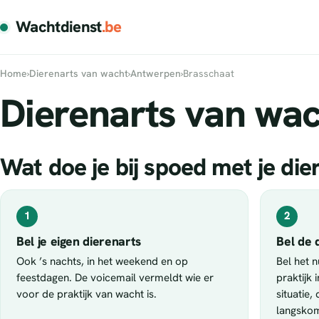
Wachtdienst
.be
Home
›
Dierenarts van wacht
›
Antwerpen
›
Brasschaat
Dierenarts van wac
Wat doe je bij spoed met je die
1
2
Bel je eigen dierenarts
Bel de 
Ook ’s nachts, in het weekend en op
Bel het 
feestdagen. De voicemail vermeldt wie er
praktijk 
voor de praktijk van wacht is.
situatie,
langsko