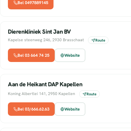
Bel 0497889145
Dierenkliniek Sint Jan BV
Kapelse steenweg 246, 2930 Brasschaat
Route
Bel 03 664 74 25
Website
Aan de Heikant DAP Kapellen
Koning Albertlei 141, 2950 Kapellen
Route
Bel 03/666.62.63
Website