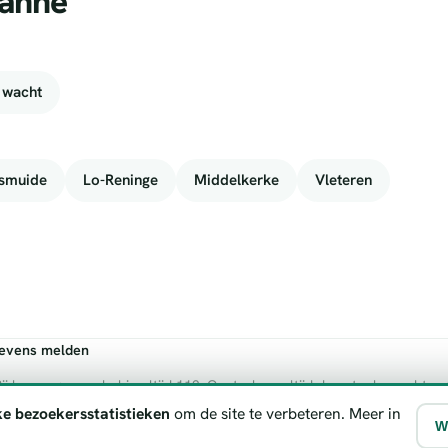
Panne
 wacht
smuide
Lo-Reninge
Middelkerke
Vleteren
gevens melden
ij levensgevaar bel je altijd 112. Controleer altijd de actuele wachtre
ke bezoekersstatistieken
om de site te verbeteren. Meer in
W