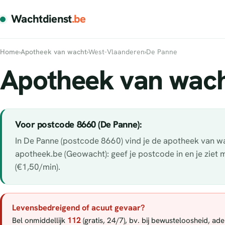
Wachtdienst
.be
Home
›
Apotheek van wacht
›
West-Vlaanderen
›
De Panne
Apotheek van wach
Voor postcode 8660 (De Panne):
In De Panne (postcode 8660) vind je de apotheek van wac
apotheek.be (Geowacht): geef je postcode in en je ziet
(€1,50/min).
Levensbedreigend of acuut gevaar?
112
Bel onmiddellijk
(gratis, 24/7), bv. bij bewusteloosheid, a