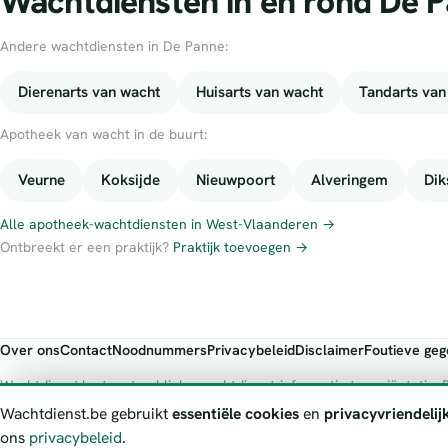
Wachtdiensten in en rond De 
Andere wachtdiensten in De Panne:
Dierenarts van wacht
Huisarts van wacht
Tandarts van
Apotheek van wacht in de buurt:
Veurne
Koksijde
Nieuwpoort
Alveringem
Dik
Alle apotheek-wachtdiensten in West-Vlaanderen →
Ontbreekt er een praktijk?
Praktijk toevoegen →
Over ons
Contact
Noodnummers
Privacybeleid
Disclaimer
Foutieve ge
Wachtdienst.be toont publieke wachtdienst-informatie ter oriëntatie. B
officiële bron.
Wachtdienst.be gebruikt
essentiële cookies
en
privacyvriendelij
ons
privacybeleid
.
© 2026 Wachtdienst.be