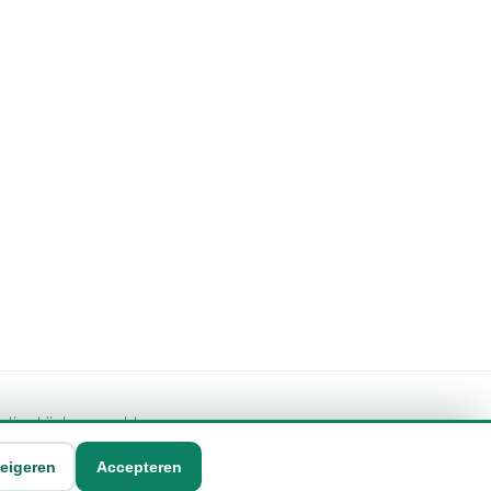
geling bij de vermelde
eigeren
Accepteren