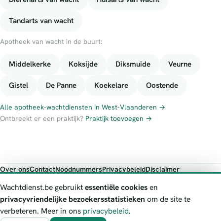
Tandarts van wacht
Apotheek van wacht in de buurt:
Middelkerke
Koksijde
Diksmuide
Veurne
Gistel
De Panne
Koekelare
Oostende
Alle apotheek-wachtdiensten in West-Vlaanderen →
Ontbreekt er een praktijk?
Praktijk toevoegen →
Over ons
Contact
Noodnummers
Privacybeleid
Disclaimer
Foutieve gegevens melden
Wachtdienst.be gebruikt
essentiële cookies
en
Wachtdienst.be toont publieke wachtdienst-informatie ter oriëntatie.
privacyvriendelijke bezoekersstatistieken
om de site te
Bij levensgevaar bel je altijd 112. Controleer altijd de actuele
verbeteren. Meer in ons
privacybeleid
.
wachtregeling bij de vermelde officiële bron.