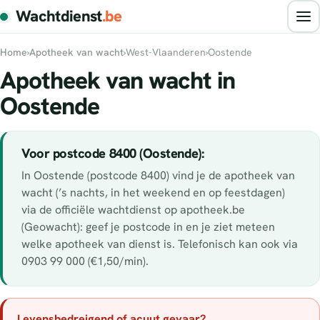
Wachtdienst
.be
Home
›
Apotheek van wacht
›
West-Vlaanderen
›
Oostende
Apotheek van wacht in
Oostende
Voor postcode 8400 (Oostende):
In Oostende (postcode 8400) vind je de apotheek van
wacht (’s nachts, in het weekend en op feestdagen)
via de officiële wachtdienst op apotheek.be
(Geowacht): geef je postcode in en je ziet meteen
welke apotheek van dienst is. Telefonisch kan ook via
0903 99 000 (€1,50/min).
Levensbedreigend of acuut gevaar?