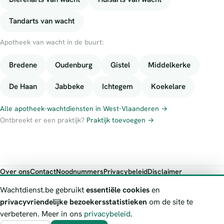
Tandarts van wacht
Apotheek van wacht in de buurt:
Bredene
Oudenburg
Gistel
Middelkerke
De Haan
Jabbeke
Ichtegem
Koekelare
Alle apotheek-wachtdiensten in West-Vlaanderen →
Ontbreekt er een praktijk?
Praktijk toevoegen →
Over ons
Contact
Noodnummers
Privacybeleid
Disclaimer
Foutieve gegevens melden
Wachtdienst.be gebruikt
essentiële cookies
en
Wachtdienst.be toont publieke wachtdienst-informatie ter oriëntatie.
privacyvriendelijke bezoekersstatistieken
om de site te
Bij levensgevaar bel je altijd 112. Controleer altijd de actuele
verbeteren. Meer in ons
privacybeleid
.
wachtregeling bij de vermelde officiële bron.