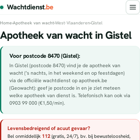
Wachtdienst
.be
Home
›
Apotheek van wacht
›
West-Vlaanderen
›
Gistel
Apotheek van wacht in Gistel
Voor postcode 8470 (Gistel):
In Gistel (postcode 8470) vind je de apotheek van
wacht (’s nachts, in het weekend en op feestdagen)
via de officiële wachtdienst op apotheek.be
(Geowacht): geef je postcode in en je ziet meteen
welke apotheek van dienst is. Telefonisch kan ook via
0903 99 000 (€1,50/min).
Levensbedreigend of acuut gevaar?
112
Bel onmiddellijk
(gratis, 24/7), bv. bij bewusteloosheid,