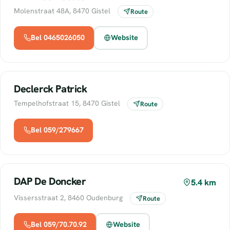
Molenstraat 48A, 8470 Gistel
Route
Bel 0465026050
Website
Declerck Patrick
Tempelhofstraat 15, 8470 Gistel
Route
Bel 059/279667
DAP De Doncker
5.4 km
Vissersstraat 2, 8460 Oudenburg
Route
Bel 059/70.70.92
Website