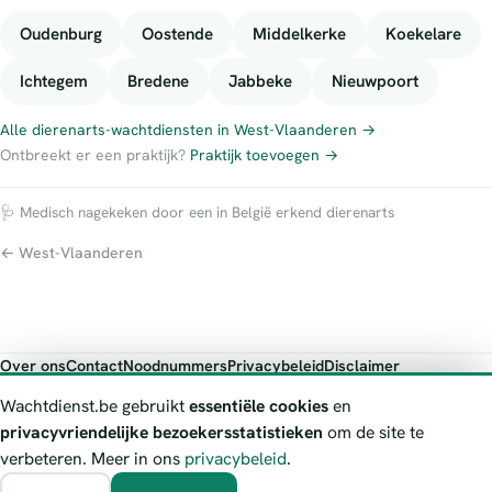
Oudenburg
Oostende
Middelkerke
Koekelare
Ichtegem
Bredene
Jabbeke
Nieuwpoort
Alle dierenarts-wachtdiensten in West-Vlaanderen →
Ontbreekt er een praktijk?
Praktijk toevoegen →
🩺 Medisch nagekeken door een in België erkend dierenarts
← West-Vlaanderen
Over ons
Contact
Noodnummers
Privacybeleid
Disclaimer
Foutieve gegevens melden
Wachtdienst.be gebruikt
essentiële cookies
en
Wachtdienst.be toont publieke wachtdienst-informatie ter oriëntatie.
privacyvriendelijke bezoekersstatistieken
om de site te
Bij levensgevaar bel je altijd 112. Controleer altijd de actuele
verbeteren. Meer in ons
privacybeleid
.
wachtregeling bij de vermelde officiële bron.