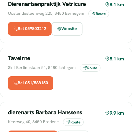
Dierenartsenpraktijk Vetricure
8.1 km
Oostendesteenweg 225, 8480 Eernegem
Route
Bel 059803212
Website
Taveirne
8.1 km
Sint Bertinuslaan 51, 8480 Ichtegem
Route
Bel 051/588150
dierenarts Barbara Hanssens
9.9 km
Keerweg 40, 8450 Bredene
Route