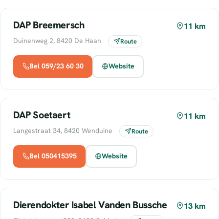
DAP Breemersch
11 km
Duinenweg 2, 8420 De Haan
Route
Bel 059/23 60 30
Website
DAP Soetaert
11 km
Langestraat 34, 8420 Wenduine
Route
Bel 050415395
Website
Dierendokter Isabel Vanden Bussche
13 km