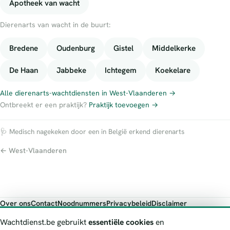
Apotheek van wacht
Dierenarts van wacht in de buurt:
Bredene
Oudenburg
Gistel
Middelkerke
De Haan
Jabbeke
Ichtegem
Koekelare
Alle dierenarts-wachtdiensten in West-Vlaanderen →
Ontbreekt er een praktijk?
Praktijk toevoegen →
🩺 Medisch nagekeken door een in België erkend dierenarts
← West-Vlaanderen
Over ons
Contact
Noodnummers
Privacybeleid
Disclaimer
Foutieve gegevens melden
Wachtdienst.be gebruikt
essentiële cookies
en