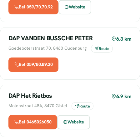
Bel 059/70.70.92
Website
DAP VANDEN BUSSCHE PETER
6.3 km
Goedeboterstraat 70, 8460 Oudenburg
Route
Bel 059/80.89.30
DAP Het Rietbos
6.9 km
Molenstraat 48A, 8470 Gistel
Route
Bel 0465026050
Website