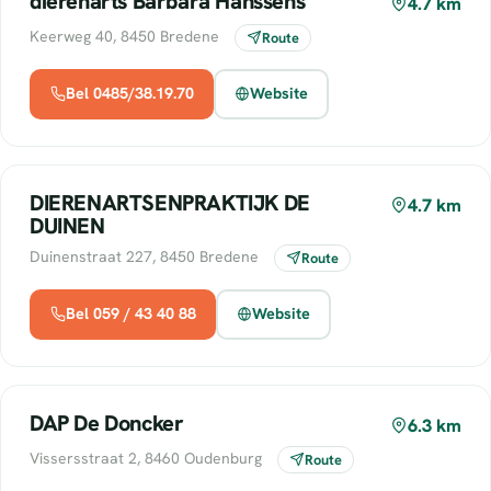
dierenarts Barbara Hanssens
4.7 km
Keerweg 40, 8450 Bredene
Route
Bel 0485/38.19.70
Website
DIERENARTSENPRAKTIJK DE
4.7 km
DUINEN
Duinenstraat 227, 8450 Bredene
Route
Bel 059 / 43 40 88
Website
DAP De Doncker
6.3 km
Vissersstraat 2, 8460 Oudenburg
Route