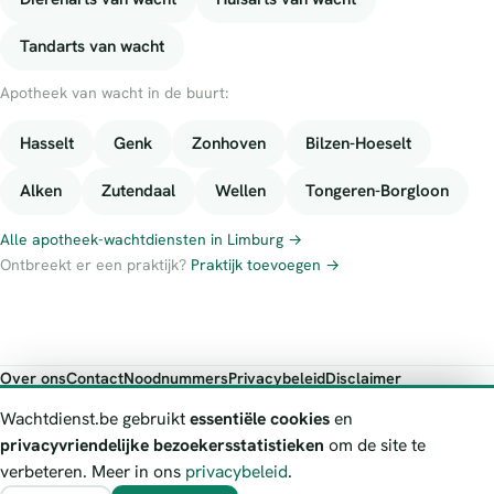
Tandarts van wacht
Apotheek van wacht in de buurt:
Hasselt
Genk
Zonhoven
Bilzen-Hoeselt
Alken
Zutendaal
Wellen
Tongeren-Borgloon
Alle apotheek-wachtdiensten in Limburg →
Ontbreekt er een praktijk?
Praktijk toevoegen →
Over ons
Contact
Noodnummers
Privacybeleid
Disclaimer
Foutieve gegevens melden
Wachtdienst.be gebruikt
essentiële cookies
en
Wachtdienst.be toont publieke wachtdienst-informatie ter oriëntatie.
privacyvriendelijke bezoekersstatistieken
om de site te
Bij levensgevaar bel je altijd 112. Controleer altijd de actuele
verbeteren. Meer in ons
privacybeleid
.
wachtregeling bij de vermelde officiële bron.