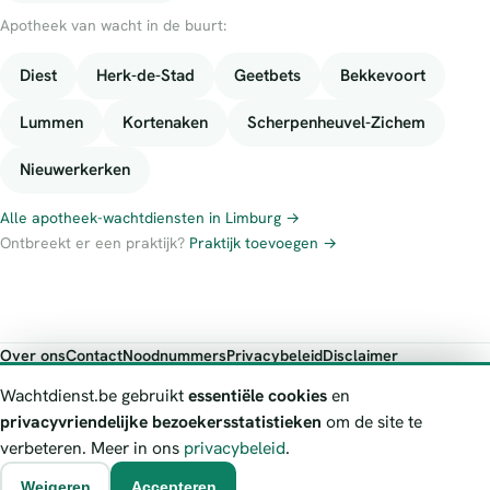
Apotheek van wacht in de buurt:
Diest
Herk-de-Stad
Geetbets
Bekkevoort
Lummen
Kortenaken
Scherpenheuvel-Zichem
Nieuwerkerken
Alle apotheek-wachtdiensten in Limburg →
Ontbreekt er een praktijk?
Praktijk toevoegen →
Over ons
Contact
Noodnummers
Privacybeleid
Disclaimer
Foutieve gegevens melden
Wachtdienst.be gebruikt
essentiële cookies
en
Wachtdienst.be toont publieke wachtdienst-informatie ter oriëntatie.
privacyvriendelijke bezoekersstatistieken
om de site te
Bij levensgevaar bel je altijd 112. Controleer altijd de actuele
verbeteren. Meer in ons
privacybeleid
.
wachtregeling bij de vermelde officiële bron.
Weigeren
Accepteren