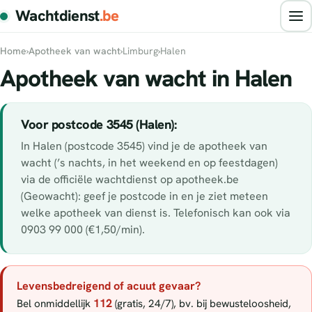
Wachtdienst
.be
Home
›
Apotheek van wacht
›
Limburg
›
Halen
Apotheek van wacht in Halen
Voor postcode 3545 (Halen):
In Halen (postcode 3545) vind je de apotheek van
wacht (’s nachts, in het weekend en op feestdagen)
via de officiële wachtdienst op apotheek.be
(Geowacht): geef je postcode in en je ziet meteen
welke apotheek van dienst is. Telefonisch kan ook via
0903 99 000 (€1,50/min).
Levensbedreigend of acuut gevaar?
112
Bel onmiddellijk
(gratis, 24/7), bv. bij bewusteloosheid,