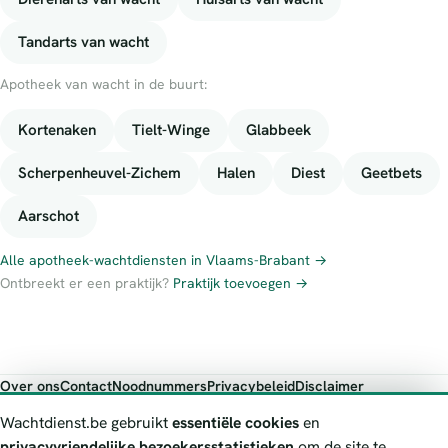
Tandarts van wacht
Apotheek van wacht in de buurt:
Kortenaken
Tielt-Winge
Glabbeek
Scherpenheuvel-Zichem
Halen
Diest
Geetbets
Aarschot
Alle apotheek-wachtdiensten in Vlaams-Brabant →
Ontbreekt er een praktijk?
Praktijk toevoegen →
Over ons
Contact
Noodnummers
Privacybeleid
Disclaimer
Foutieve gegevens melden
Wachtdienst.be gebruikt
essentiële cookies
en
Wachtdienst.be toont publieke wachtdienst-informatie ter oriëntatie.
privacyvriendelijke bezoekersstatistieken
om de site te