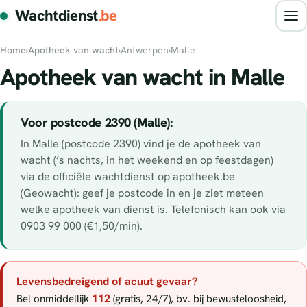
Wachtdienst
.be
Home
›
Apotheek van wacht
›
Antwerpen
›
Malle
Apotheek van wacht in Malle
Voor postcode 2390 (Malle):
In Malle (postcode 2390) vind je de apotheek van
wacht (’s nachts, in het weekend en op feestdagen)
via de officiële wachtdienst op apotheek.be
(Geowacht): geef je postcode in en je ziet meteen
welke apotheek van dienst is. Telefonisch kan ook via
0903 99 000 (€1,50/min).
Levensbedreigend of acuut gevaar?
112
Bel onmiddellijk
(gratis, 24/7), bv. bij bewusteloosheid,