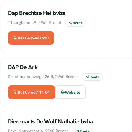
Dap Brechtse Hei bvba
Tilburgbaan 49, 2960 Brecht
Route
Bel 0479407650
DAP De Ark
Schotensteenweg 226 B, 2960 Brecht
Route
Bel 03 667 11 04
Website
Dierenarts De Wolf Nathalie bvba
Bevrijdingsstraat 4, 2960 Brecht
Route