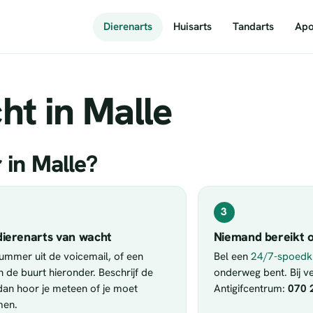
Dierenarts
Huisarts
Tandarts
Apo
ht in Malle
 in Malle?
3
dierenarts van wacht
Niemand bereikt o
nummer uit de voicemail, of een
Bel een
24/7-spoedkl
in de buurt hieronder. Beschrijf de
onderweg bent. Bij ver
 dan hoor je meteen of je moet
Antigifcentrum:
070 
men.