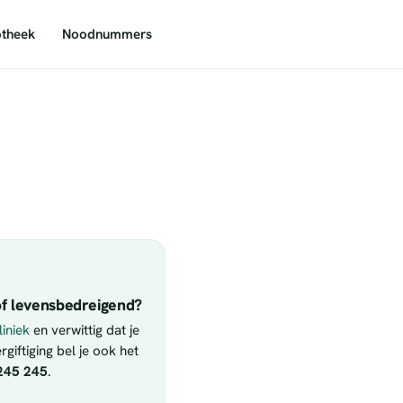
theek
Noodnummers
f levensbedreigend?
iniek
en verwittig dat je
giftiging bel je ook het
245 245
.