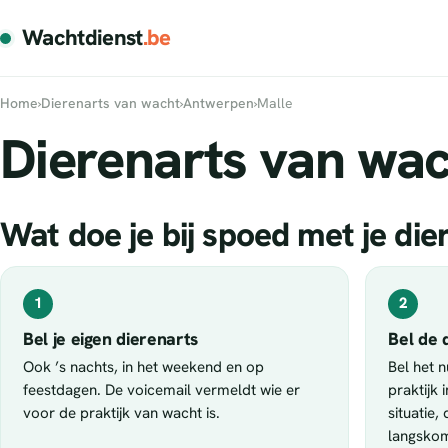
Wachtdienst
.be
Home
›
Dierenarts van wacht
›
Antwerpen
›
Malle
Dierenarts van wac
Wat doe je bij spoed met je dier
1
2
Bel je eigen dierenarts
Bel de 
Ook ’s nachts, in het weekend en op
Bel het 
feestdagen. De voicemail vermeldt wie er
praktijk 
voor de praktijk van wacht is.
situatie,
langsko