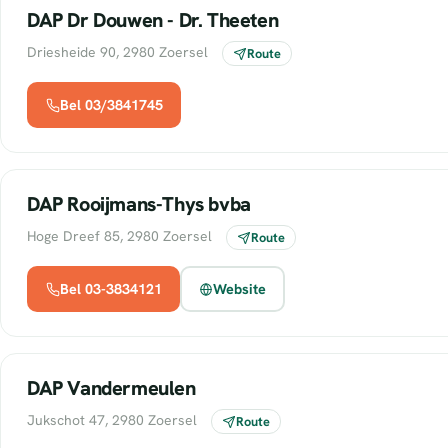
DAP Dr Douwen - Dr. Theeten
Driesheide 90, 2980 Zoersel
Route
Bel 03/3841745
DAP Rooijmans-Thys bvba
Hoge Dreef 85, 2980 Zoersel
Route
Bel 03-3834121
Website
DAP Vandermeulen
Jukschot 47, 2980 Zoersel
Route