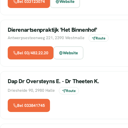
Bel 033123074
Website
Dierenartsenpraktijk 'Het Binnenhof'
Antwerpsesteenweg 221, 2390 Westmalle
Route
Bel 03/482.22.20
Website
Dap Dr Oversteyns E. - Dr Theeten K.
Driesheide 90, 2980 Halle
Route
Bel 033841745