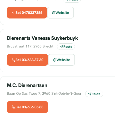
Bel 0478337386
Website
Dierenarts Vanessa Suykerbuyk
Brugstraat 117, 2960 Brecht
Route
Bel 03/633.37.30
Website
M.C. Dierenartsen
Baan Op Sas Twee 7, 2960 Sint-Job-in-'t-Goor
Route
Bel 03/636.05.83