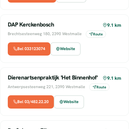
DAP Kerckenbosch
9.1 km
Brechtsesteenweg 180, 2390 Westmalle
Route
Bel 033123074
Website
Dierenartsenpraktijk 'Het Binnenhof'
9.1 km
Antwerpsesteenweg 221, 2390 Westmalle
Route
Bel 03/482.22.20
Website