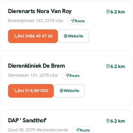
Dierenarts Nora Van Roy
6.2 km
Broekzijstraat 122, 2275 Lille
Route
Bel 0486 40 47 66
Website
Dierenkliniek De Brem
6.2 km
Gierlebaan 131, 2275 Lille
Route
Bel 014/881502
Website
DAP ' Sandthof'
6.2 km
Zand 38, 2275 Wechelderzande
Route