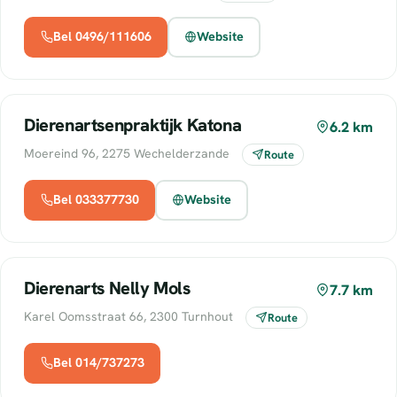
Bel 0496/111606
Website
Dierenartsenpraktijk Katona
6.2 km
Moereind 96, 2275 Wechelderzande
Route
Bel 033377730
Website
Dierenarts Nelly Mols
7.7 km
Karel Oomsstraat 66, 2300 Turnhout
Route
Bel 014/737273