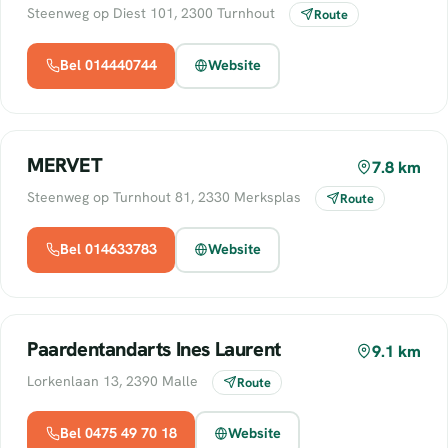
Steenweg op Diest 101, 2300 Turnhout
Route
Bel 014440744
Website
MERVET
7.8 km
Steenweg op Turnhout 81, 2330 Merksplas
Route
Bel 014633783
Website
Paardentandarts Ines Laurent
9.1 km
Lorkenlaan 13, 2390 Malle
Route
Bel 0475 49 70 18
Website