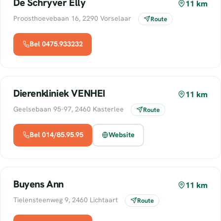
De Schryver Elly
11 km
Proosthoevebaan 16, 2290 Vorselaar
Route
Bel 0475.933232
Dierenkliniek VENHEI
11 km
Geelsebaan 95-97, 2460 Kasterlee
Route
Bel 014/85.95.95
Website
Buyens Ann
11 km
Tielensteenweg 9, 2460 Lichtaart
Route