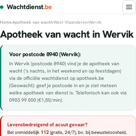
Wachtdienst
.be
Home
›
Apotheek van wacht
›
West-Vlaanderen
›
Wervik
Apotheek van wacht in Wervik
Voor postcode 8940 (Wervik):
In Wervik (postcode 8940) vind je de apotheek van
wacht (’s nachts, in het weekend en op feestdagen)
via de officiële wachtdienst op apotheek.be
(Geowacht): geef je postcode in en je ziet meteen
welke apotheek van dienst is. Telefonisch kan ook via
0903 99 000 (€1,50/min).
Levensbedreigend of acuut gevaar?
112
Bel onmiddellijk
(gratis, 24/7), bv. bij bewusteloosheid,