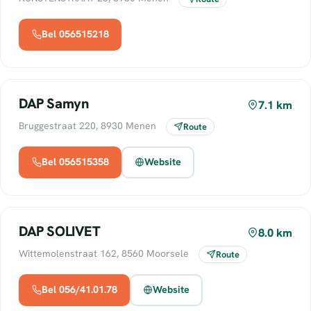
Bel 056515218
DAP Samyn
7.1 km
Bruggestraat 220, 8930 Menen
Route
Bel 056515358
Website
DAP SOLIVET
8.0 km
Wittemolenstraat 162, 8560 Moorsele
Route
Bel 056/41.01.78
Website