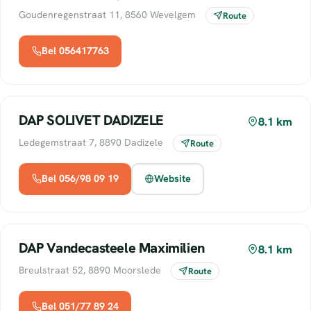
Goudenregenstraat 11, 8560 Wevelgem
Route
Bel 056417763
DAP SOLIVET DADIZELE
8.1 km
Ledegemstraat 7, 8890 Dadizele
Route
Bel 056/98 09 19
Website
DAP Vandecasteele Maximilien
8.1 km
Breulstraat 52, 8890 Moorslede
Route
Bel 051/77 89 24