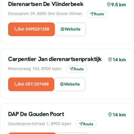
Dierenartsen De Vlinderbeek
9.5 km
Dorpsplein 39, 8880 Sint-Eloois-Winkel
Route
Bel 0495201258
Website
Carpentier Jan dierenartsenpraktijk
14 km
Meenseweg 154, 8900 Ieper
Route
Bel 057/207458
Website
DAP De Gouden Poort
14 km
Goudenpoortstraat 1, 8900 Ieper
Route