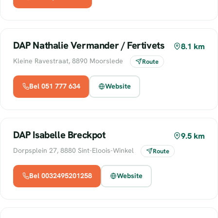
DAP Nathalie Vermander / Fertivets
8.1 km
Kleine Ravestraat, 8890 Moorslede
Route
Bel 051 777 634
Website
DAP Isabelle Breckpot
9.5 km
Dorpsplein 27, 8880 Sint-Eloois-Winkel
Route
Bel 0032495201258
Website