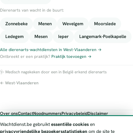
Dierenarts van wacht in de buurt:
Zonnebeke
Menen
Wevelgem
Moorslede
Ledegem
Mesen
Ieper
Langemark-Poelkapelle
Alle dierenarts-wachtdiensten in West-Vlaanderen →
Ontbreekt er een praktijk?
Praktijk toevoegen →
🩺 Medisch nagekeken door een in België erkend dierenarts
← West-Vlaanderen
Over ons
Contact
Noodnummers
Privacybeleid
Disclaimer
Foutieve gegevens melden
Wachtdienst.be gebruikt
essentiële cookies
en
Wachtdienst.be toont publieke wachtdienst-informatie ter oriëntatie.
privacyvriendelijke bezoekersstatistieken
om de site te