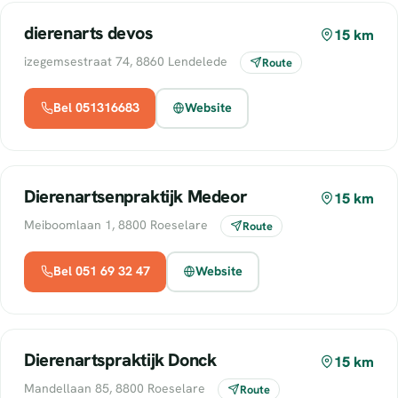
dierenarts devos
15 km
izegemsestraat 74, 8860 Lendelede
Route
Bel 051316683
Website
Dierenartsenpraktijk Medeor
15 km
Meiboomlaan 1, 8800 Roeselare
Route
Bel 051 69 32 47
Website
Dierenartspraktijk Donck
15 km
Mandellaan 85, 8800 Roeselare
Route