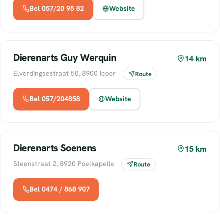
Bel 057/20 95 82
Website
Dierenarts Guy Werquin
14 km
Elverdingsestraat 50, 8900 Ieper
Route
Bel 057/204858
Website
Dierenarts Soenens
15 km
Steenstraat 2, 8920 Poelkapelle
Route
Bel 0474 / 868 907