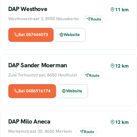
DAP Westhove
11 km
Westhovestraat 3, 8950 Nieuwkerke
Route
Bel 057444073
Website
DAP Sander Moerman
12 km
Zuid Torhoutstraat, 8650 Houthulst
Route
Bel 0486916174
Website
DAP Milo Aneca
12 km
Merkemstraat 30, 8650 Merkem
Route