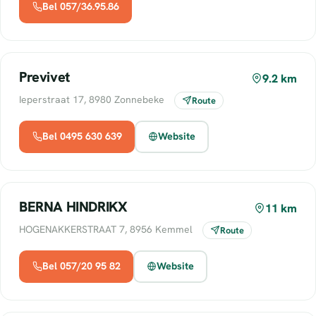
Bel 057/36.95.86
Previvet
9.2 km
Ieperstraat 17, 8980 Zonnebeke
Route
Bel 0495 630 639
Website
BERNA HINDRIKX
11 km
HOGENAKKERSTRAAT 7, 8956 Kemmel
Route
Bel 057/20 95 82
Website