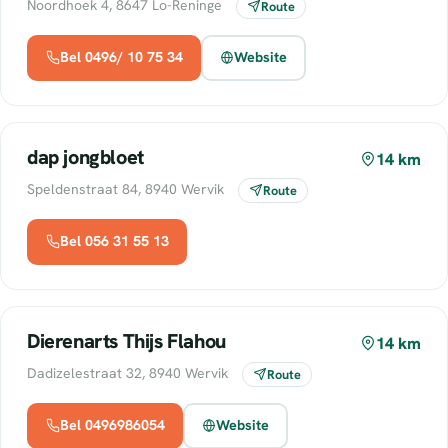
Noordhoek 4, 8647 Lo-Reninge
Route
Bel 0496/ 10 75 34
Website
dap jongbloet
14 km
Speldenstraat 84, 8940 Wervik
Route
Bel 056 31 55 13
Dierenarts Thijs Flahou
14 km
Dadizelestraat 32, 8940 Wervik
Route
Bel 0496986054
Website