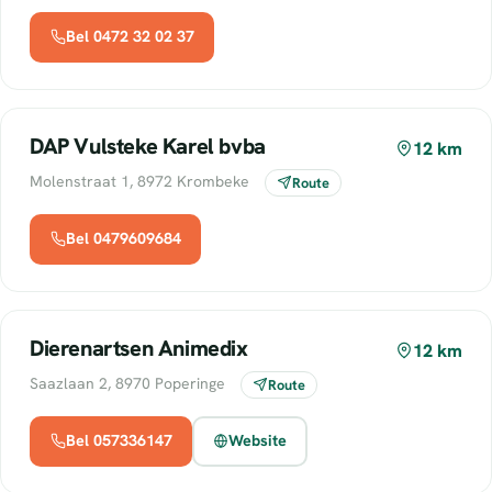
Bel 0472 32 02 37
DAP Vulsteke Karel bvba
12 km
Molenstraat 1, 8972 Krombeke
Route
Bel 0479609684
Dierenartsen Animedix
12 km
Saazlaan 2, 8970 Poperinge
Route
Bel 057336147
Website