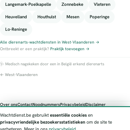
Langemark-Poelkapelle
Zonnebeke
Vleteren
Heuvelland
Houthulst
Mesen
Poperinge
Lo-Reninge
Alle dierenarts-wachtdiensten in West-Vlaanderen →
Ontbreekt er een praktijk?
Praktijk toevoegen →
🩺 Medisch nagekeken door een in België erkend dierenarts
← West-Vlaanderen
Over ons
Contact
Noodnummers
Privacybeleid
Disclaimer
Foutieve gegevens melden
Wachtdienst.be gebruikt
essentiële cookies
en
Wachtdienst.be toont publieke wachtdienst-informatie ter oriëntatie.
privacyvriendelijke bezoekersstatistieken
om de site te
Bij levensgevaar bel je altijd 112. Controleer altijd de actuele
verbeteren. Meer in ons
privacybeleid
.