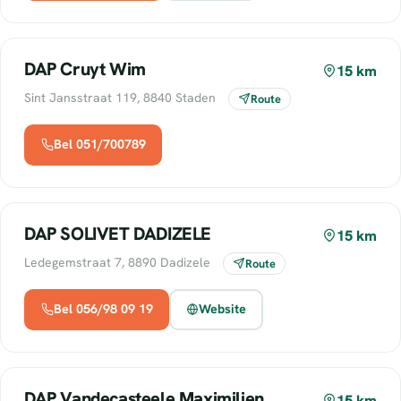
DAP Cruyt Wim
15 km
Sint Jansstraat 119, 8840 Staden
Route
Bel 051/700789
DAP SOLIVET DADIZELE
15 km
Ledegemstraat 7, 8890 Dadizele
Route
Bel 056/98 09 19
Website
DAP Vandecasteele Maximilien
15 km