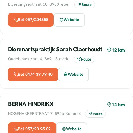
Elverdingsestraat 50, 8900 Ieper
Route
Bel 057/204858
Website
Dierenartspraktijk Sarah Claerhoudt
12 km
Oudebekestraat 4, 8691 Stavele
Route
Bel 0474 39 79 40
Website
BERNA HINDRIKX
14 km
HOGENAKKERSTRAAT 7, 8956 Kemmel
Route
Bel 057/20 95 82
Website