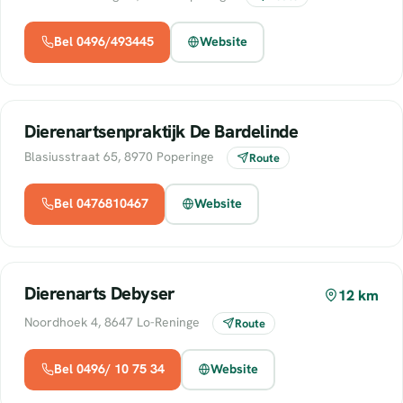
Bel 0496/493445
Website
Dierenartsenpraktijk De Bardelinde
Blasiusstraat 65, 8970 Poperinge
Route
Bel 0476810467
Website
Dierenarts Debyser
12 km
Noordhoek 4, 8647 Lo-Reninge
Route
Bel 0496/ 10 75 34
Website