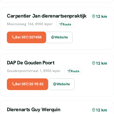
Carpentier Jan dierenartsenpraktijk
12 km
Meenseweg 154, 8900 Ieper
Route
Bel 057/207458
Website
DAP De Gouden Poort
12 km
Goudenpoortstraat 1, 8900 Ieper
Route
Bel 057/20 95 82
Website
Dierenarts Guy Werquin
12 km