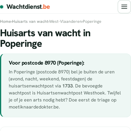
Wachtdienst
.be
Home
›
Huisarts van wacht
›
West-Vlaanderen
›
Poperinge
Huisarts van wacht in
Poperinge
Voor postcode 8970 (Poperinge):
In Poperinge (postcode 8970) bel je buiten de uren
(avond, nacht, weekend, feestdagen) de
huisartsenwachtpost via
1733
. De bevoegde
wachtpost is Huisartsenwachtpost Westhoek. Twijfel
je of je een arts nodig hebt? Doe eerst de triage op
moetiknaardedokter.be.