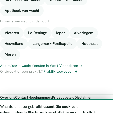
Apotheek van wacht
Huisarts van wacht in de buurt:
Vleteren
Lo-Reninge
Ieper
Alveringem
Heuvelland
Langemark-Poelkapelle
Houthulst
Mesen
Alle huisarts-wachtdiensten in West-Vlaanderen →
Ontbreekt er een praktijk?
Praktijk toevoegen →
Over ons
Contact
Noodnummers
Privacybeleid
Disclaimer
Foutieve gegevens melden
Wachtdienst.be gebruikt
essentiële cookies
en
Wachtdienst.be toont publieke wachtdienst-informatie ter oriëntatie.
privacyvriendelijke bezoekersstatistieken
om de site te