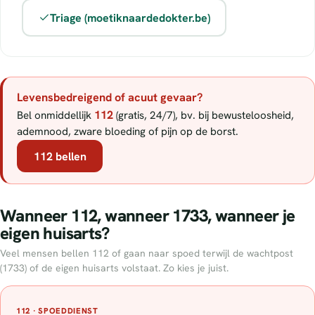
Triage (moetiknaardedokter.be)
Levensbedreigend of acuut gevaar?
112
Bel onmiddellijk
(gratis, 24/7), bv. bij bewusteloosheid,
ademnood, zware bloeding of pijn op de borst.
112 bellen
Wanneer 112, wanneer 1733, wanneer je
eigen huisarts?
Veel mensen bellen 112 of gaan naar spoed terwijl de wachtpost
(1733) of de eigen huisarts volstaat. Zo kies je juist.
112 · SPOEDDIENST