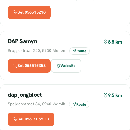
Bel 056515218
DAP Samyn
8.5 km
Bruggestraat 220, 8930 Menen
Route
Bel 056515358
Website
dap jongbloet
9.5 km
Speldenstraat 84, 8940 Wervik
Route
Bel 056 31 55 13