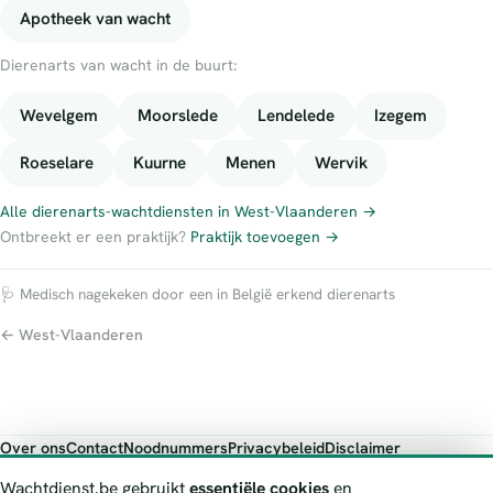
Apotheek van wacht
Dierenarts van wacht in de buurt:
Wevelgem
Moorslede
Lendelede
Izegem
Roeselare
Kuurne
Menen
Wervik
Alle dierenarts-wachtdiensten in West-Vlaanderen →
Ontbreekt er een praktijk?
Praktijk toevoegen →
🩺 Medisch nagekeken door een in België erkend dierenarts
← West-Vlaanderen
Over ons
Contact
Noodnummers
Privacybeleid
Disclaimer
Foutieve gegevens melden
Wachtdienst.be gebruikt
essentiële cookies
en