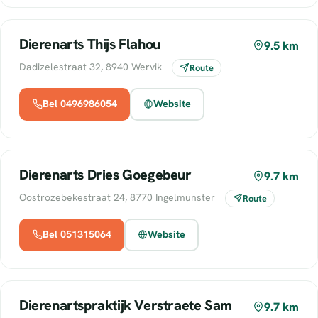
Dierenarts Thijs Flahou
9.5 km
Dadizelestraat 32, 8940 Wervik
Route
Bel 0496986054
Website
Dierenarts Dries Goegebeur
9.7 km
Oostrozebekestraat 24, 8770 Ingelmunster
Route
Bel 051315064
Website
Dierenartspraktijk Verstraete Sam
9.7 km