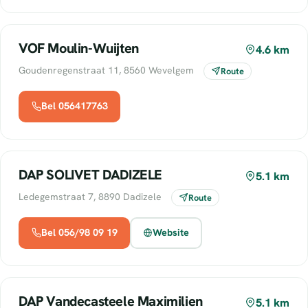
VOF Moulin-Wuijten
4.6 km
Goudenregenstraat 11, 8560 Wevelgem
Route
Bel 056417763
DAP SOLIVET DADIZELE
5.1 km
Ledegemstraat 7, 8890 Dadizele
Route
Bel 056/98 09 19
Website
DAP Vandecasteele Maximilien
5.1 km