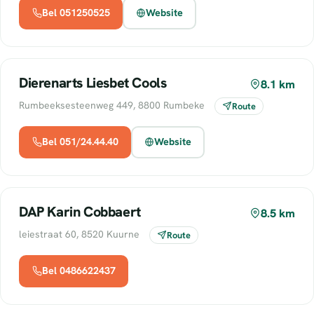
Bel 051250525
Website
Dierenarts Liesbet Cools
8.1 km
Rumbeeksesteenweg 449, 8800 Rumbeke
Route
Bel 051/24.44.40
Website
DAP Karin Cobbaert
8.5 km
leiestraat 60, 8520 Kuurne
Route
Bel 0486622437