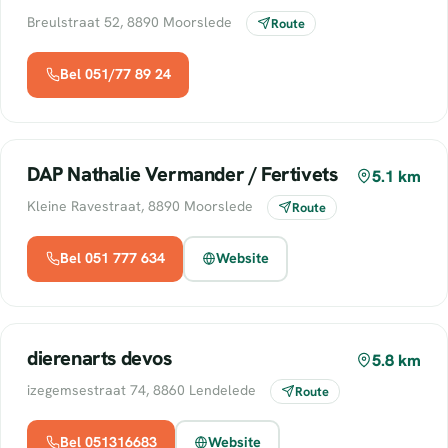
Breulstraat 52, 8890 Moorslede
Route
Bel 051/77 89 24
DAP Nathalie Vermander / Fertivets
5.1 km
Kleine Ravestraat, 8890 Moorslede
Route
Bel 051 777 634
Website
dierenarts devos
5.8 km
izegemsestraat 74, 8860 Lendelede
Route
Bel 051316683
Website