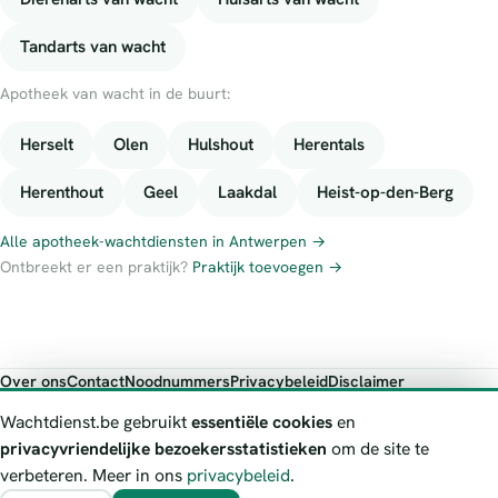
Tandarts van wacht
Apotheek van wacht in de buurt:
Herselt
Olen
Hulshout
Herentals
Herenthout
Geel
Laakdal
Heist-op-den-Berg
Alle apotheek-wachtdiensten in Antwerpen →
Ontbreekt er een praktijk?
Praktijk toevoegen →
Over ons
Contact
Noodnummers
Privacybeleid
Disclaimer
Foutieve gegevens melden
Wachtdienst.be gebruikt
essentiële cookies
en
Wachtdienst.be toont publieke wachtdienst-informatie ter oriëntatie.
privacyvriendelijke bezoekersstatistieken
om de site te
Bij levensgevaar bel je altijd 112. Controleer altijd de actuele
verbeteren. Meer in ons
privacybeleid
.
wachtregeling bij de vermelde officiële bron.