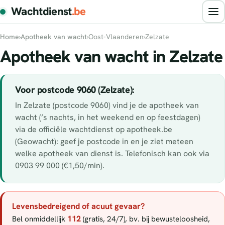
Wachtdienst
.be
Home
›
Apotheek van wacht
›
Oost-Vlaanderen
›
Zelzate
Apotheek van wacht in Zelzate
Voor postcode 9060 (Zelzate):
In Zelzate (postcode 9060) vind je de apotheek van
wacht (’s nachts, in het weekend en op feestdagen)
via de officiële wachtdienst op apotheek.be
(Geowacht): geef je postcode in en je ziet meteen
welke apotheek van dienst is. Telefonisch kan ook via
0903 99 000 (€1,50/min).
Levensbedreigend of acuut gevaar?
112
Bel onmiddellijk
(gratis, 24/7), bv. bij bewusteloosheid,