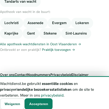
Tandarts van wacht
Apotheek van wacht in de buurt:
Lochristi
Assenede
Evergem
Lokeren
Kaprijke
Gent
Stekene
Sint-Laureins
Alle apotheek-wachtdiensten in Oost-Vlaanderen →
Ontbreekt er een praktijk?
Praktijk toevoegen →
Over ons
Contact
Noodnummers
Privacybeleid
Disclaimer
Foutieve gegevens melden
Wachtdienst.be gebruikt
essentiële cookies
en
Wachtdienst.be toont publieke wachtdienst-informatie ter oriëntatie.
privacyvriendelijke bezoekersstatistieken
om de site te
Bij levensgevaar bel je altijd 112. Controleer altijd de actuele
verbeteren. Meer in ons
privacybeleid
.
wachtregeling bij de vermelde officiële bron.
Weigeren
Accepteren
© 2026 Wachtdienst.be