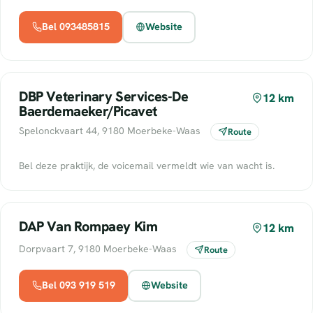
Bel 093485815
Website
DBP Veterinary Services-De
12 km
Baerdemaeker/Picavet
Spelonckvaart 44, 9180 Moerbeke-Waas
Route
Bel deze praktijk, de voicemail vermeldt wie van wacht is.
DAP Van Rompaey Kim
12 km
Dorpvaart 7, 9180 Moerbeke-Waas
Route
Bel 093 919 519
Website