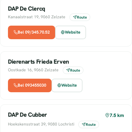
DAP De Clercq
Kanaalstraat 19, 9060 Zelzate
Route
Bel 09/345.70.52
Website
Dierenarts Frieda Erven
Oostkade 16, 9060 Zelzate
Route
Bel 093455030
Website
DAP De Cubber
7.5 km
Hoekskensstraat 39, 9080 Lochristi
Route