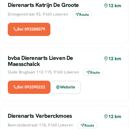
Dierenarts Katrijn De Groote
12 km
Drongenstraat 92, 9160 Lokeren
Route
Bel 093288079
bvba Dierenarts Lieven De
12 km
Maesschalck
Oude Bruglaan 113-115, 9160 Lokeren
Route
Bel 093390222
Website
Dierenarts Verberckmoes
12 km
Beerveldestraat 118, 9160 Lokeren
Route