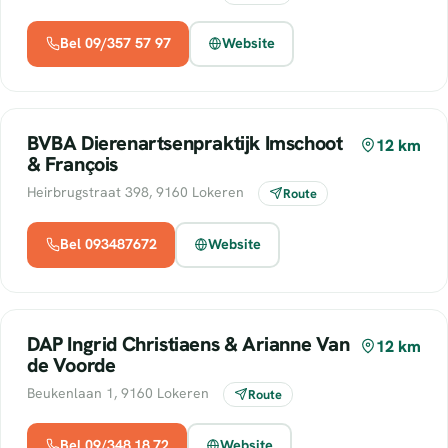
Bel 09/357 57 97
Website
BVBA Dierenartsenpraktijk Imschoot
12 km
& François
Heirbrugstraat 398, 9160 Lokeren
Route
Bel 093487672
Website
DAP Ingrid Christiaens & Arianne Van
12 km
de Voorde
Beukenlaan 1, 9160 Lokeren
Route
Bel 09/348.18.72
Website