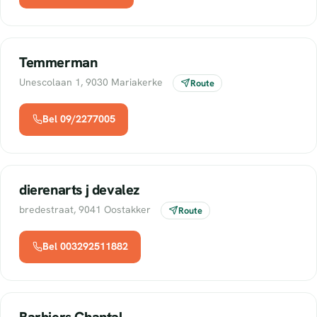
Temmerman
Unescolaan 1, 9030 Mariakerke
Route
Bel 09/2277005
dierenarts j devalez
bredestraat, 9041 Oostakker
Route
Bel 003292511882
Barbiers Chantal