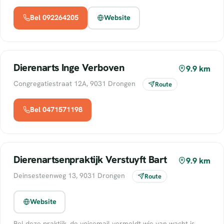
Bel 092264205
Website
Dierenarts Inge Verboven
9.9 km
Congregatiestraat 12A, 9031 Drongen
Route
Bel 0471571198
Dierenartsenpraktijk Verstuyft Bart
9.9 km
Deinsesteenweg 13, 9031 Drongen
Route
Website
Bel deze praktijk, de voicemail vermeldt wie van wacht is.