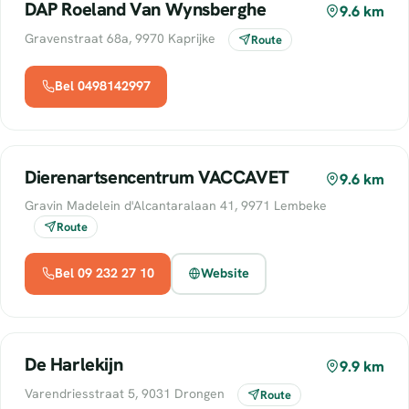
DAP Roeland Van Wynsberghe
9.6 km
Gravenstraat 68a, 9970 Kaprijke
Route
Bel 0498142997
Dierenartsencentrum VACCAVET
9.6 km
Gravin Madelein d'Alcantaralaan 41, 9971 Lembeke
Route
Bel 09 232 27 10
Website
De Harlekijn
9.9 km
Varendriesstraat 5, 9031 Drongen
Route