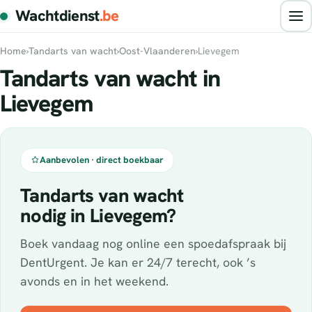
Wachtdienst
.be
Home
›
Tandarts van wacht
›
Oost-Vlaanderen
›
Lievegem
Tandarts van wacht in
Lievegem
Aanbevolen · direct boekbaar
Tandarts van wacht
nodig in Lievegem?
Boek vandaag nog online een spoedafspraak bij
DentUrgent. Je kan er 24/7 terecht, ook ’s
avonds en in het weekend.