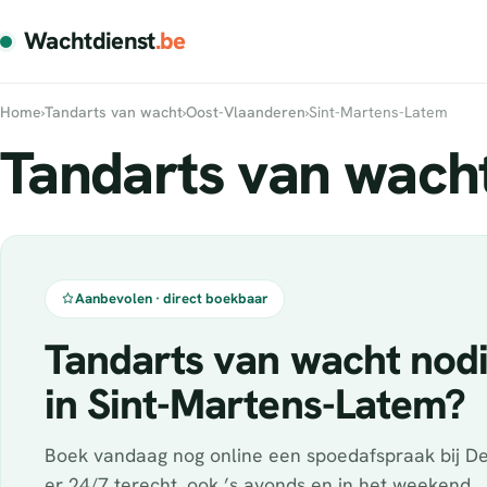
Wachtdienst
.be
Home
›
Tandarts van wacht
›
Oost-Vlaanderen
›
Sint-Martens-Latem
Tandarts van wacht
Aanbevolen · direct boekbaar
Tandarts van wacht nod
in Sint-Martens-Latem?
Boek vandaag nog online een spoedafspraak bij De
er 24/7 terecht, ook ’s avonds en in het weekend.