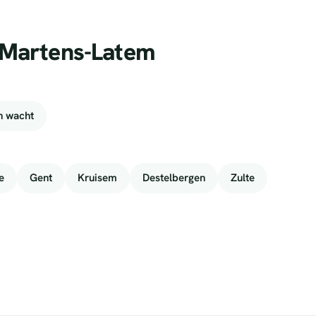
t-Martens-Latem
n wacht
e
Gent
Kruisem
Destelbergen
Zulte