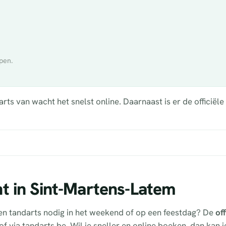
pen.
s van wacht het snelst online. Daarnaast is er de officiële
t in Sint-Martens-Latem
en tandarts nodig in het weekend of op een feestdag? De
off
f via tandarts.be. Wil je sneller en online boeken, dan kan j