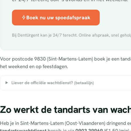
Boek nu uw spoedafspraak
Bij DentUrgent kan je 24/7 terecht. Online afspraak, snel gehol
Voor postcode 9830 (Sint-Martens-Latem) boek je een tandart
het weekend en op feestdagen.
Liever de officiële wachtdienst?
(betaallijn)
Zo werkt de tandarts van wach
Heb je in Sint-Martens-Latem (Oost-Vlaanderen) dringend e
tandartswachtdienst
bereik je via
0903 39969
(€1,50/min) o