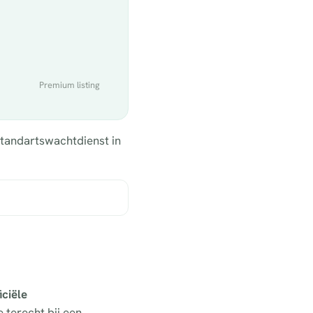
Premium listing
 tandartswachtdienst in
iciële
e terecht bij een