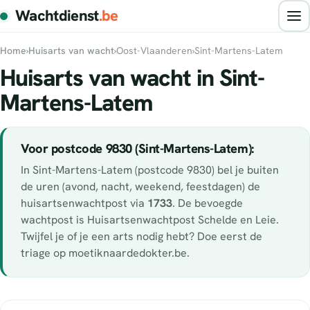
Wachtdienst
.be
Home
›
Huisarts van wacht
›
Oost-Vlaanderen
›
Sint-Martens-Latem
Huisarts van wacht in Sint-
Martens-Latem
Voor postcode 9830 (Sint-Martens-Latem):
In Sint-Martens-Latem (postcode 9830) bel je buiten
de uren (avond, nacht, weekend, feestdagen) de
huisartsenwachtpost via
1733
. De bevoegde
wachtpost is Huisartsenwachtpost Schelde en Leie.
Twijfel je of je een arts nodig hebt? Doe eerst de
triage op moetiknaardedokter.be.