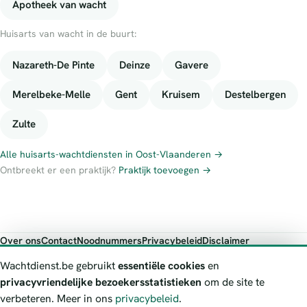
Apotheek van wacht
Huisarts van wacht in de buurt:
Nazareth-De Pinte
Deinze
Gavere
Merelbeke-Melle
Gent
Kruisem
Destelbergen
Zulte
Alle huisarts-wachtdiensten in Oost-Vlaanderen →
Ontbreekt er een praktijk?
Praktijk toevoegen →
Over ons
Contact
Noodnummers
Privacybeleid
Disclaimer
Foutieve gegevens melden
Wachtdienst.be gebruikt
essentiële cookies
en
Wachtdienst.be toont publieke wachtdienst-informatie ter oriëntatie.
privacyvriendelijke bezoekersstatistieken
om de site te
Bij levensgevaar bel je altijd 112. Controleer altijd de actuele
verbeteren. Meer in ons
privacybeleid
.