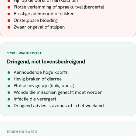
Pijn op de borst of hartklachten
Plotse verlamming of spraakuitval (beroerte)
Ernstige ademnood of stikken
Onstelpbare bloeding
Zwaar ongeval of stuipen
1733 · WACHTPOST
Dringend, niet levensbedreigend
Aanhoudende hoge koorts
Hevig braken of diarree
Plotse hevige pijn (buik, oor …)
Wonde die misschien gehecht moet worden
Infectie die verergert
Dringend advies ’s avonds of in het weekend
EIGEN HUISARTS