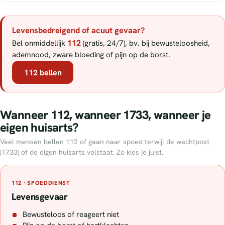
Levensbedreigend of acuut gevaar?
112
Bel onmiddellijk
(gratis, 24/7), bv. bij bewusteloosheid,
ademnood, zware bloeding of pijn op de borst.
112 bellen
Wanneer 112, wanneer 1733, wanneer je
eigen huisarts?
Veel mensen bellen 112 of gaan naar spoed terwijl de wachtpost
(1733) of de eigen huisarts volstaat. Zo kies je juist.
112 · SPOEDDIENST
Levensgevaar
Bewusteloos of reageert niet