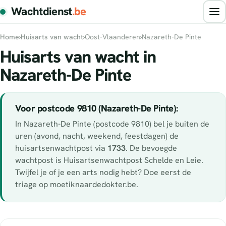
Wachtdienst
.be
Home
›
Huisarts van wacht
›
Oost-Vlaanderen
›
Nazareth-De Pinte
Huisarts van wacht in
Nazareth-De Pinte
Voor postcode 9810 (Nazareth-De Pinte):
In Nazareth-De Pinte (postcode 9810) bel je buiten de
uren (avond, nacht, weekend, feestdagen) de
huisartsenwachtpost via
1733
. De bevoegde
wachtpost is Huisartsenwachtpost Schelde en Leie.
Twijfel je of je een arts nodig hebt? Doe eerst de
triage op moetiknaardedokter.be.