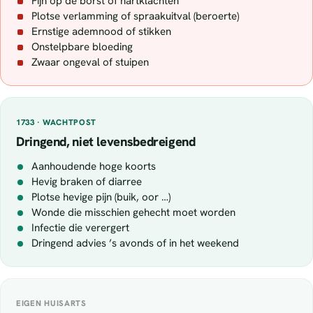
Pijn op de borst of hartklachten
Plotse verlamming of spraakuitval (beroerte)
Ernstige ademnood of stikken
Onstelpbare bloeding
Zwaar ongeval of stuipen
1733 · WACHTPOST
Dringend, niet levensbedreigend
Aanhoudende hoge koorts
Hevig braken of diarree
Plotse hevige pijn (buik, oor …)
Wonde die misschien gehecht moet worden
Infectie die verergert
Dringend advies ’s avonds of in het weekend
EIGEN HUISARTS