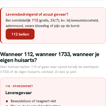
Levensbedreigend of acuut gevaar?
112
Bel onmiddellijk
(gratis, 24/7), bv. bij bewusteloosheid,
ademnood, zware bloeding of pijn op de borst.
112 bellen
Wanneer 112, wanneer 1733, wanneer je
eigen huisarts?
Veel mensen bellen 112 of gaan naar spoed terwijl de wachtpost
(1733) of de eigen huisarts volstaat. Zo kies je juist.
112 · SPOEDDIENST
Levensgevaar
Bewusteloos of reageert niet