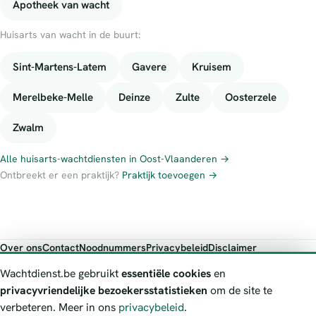
Apotheek van wacht
Huisarts van wacht in de buurt:
Sint-Martens-Latem
Gavere
Kruisem
Merelbeke-Melle
Deinze
Zulte
Oosterzele
Zwalm
Alle huisarts-wachtdiensten in Oost-Vlaanderen →
Ontbreekt er een praktijk?
Praktijk toevoegen →
Over ons
Contact
Noodnummers
Privacybeleid
Disclaimer
Foutieve gegevens melden
Wachtdienst.be gebruikt
essentiële cookies
en
Wachtdienst.be toont publieke wachtdienst-informatie ter oriëntatie.
privacyvriendelijke bezoekersstatistieken
om de site te
Bij levensgevaar bel je altijd 112. Controleer altijd de actuele
verbeteren. Meer in ons
privacybeleid
.