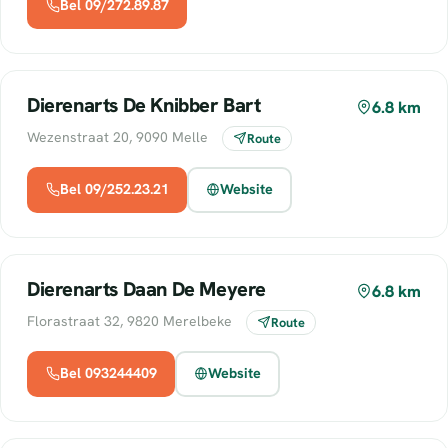
Bel 09/272.89.87
Dierenarts De Knibber Bart
6.8 km
Wezenstraat 20, 9090 Melle
Route
Bel 09/252.23.21
Website
Dierenarts Daan De Meyere
6.8 km
Florastraat 32, 9820 Merelbeke
Route
Bel 093244409
Website