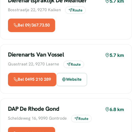
Dierenartspraktijk De Meander
5.7 km
Bosstraatje 22, 9270 Kalken
Route
Bel 09/367.73.50
Dierenarts Van Vossel
5.7 km
Quastraat 22, 9270 Laarne
Route
Bel 0495 210 289
Website
DAP De Rhode Gond
6.8 km
Scheldeweg 16, 9090 Gontrode
Route