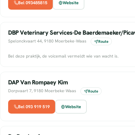
Bel 093485815
Website
DBP Veterinary Services-De Baerdemaeker/Pica
Spelonckvaart 44, 9180 Moerbeke-Waas
Route
Bel deze praktijk, de voicemail vermeldt wie van wacht is.
DAP Van Rompaey Kim
Dorpvaart 7, 9180 Moerbeke-Waas
Route
Bel 093 919 519
Website