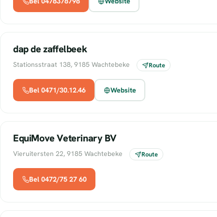
Bel 0478378798
Website
dap de zaffelbeek
Stationsstraat 138, 9185 Wachtebeke
Route
Bel 0471/30.12.46
Website
EquiMove Veterinary BV
Vieruitersten 22, 9185 Wachtebeke
Route
Bel 0472/75 27 60