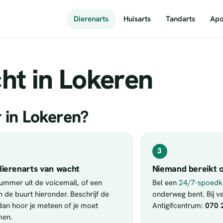
Dierenarts
Huisarts
Tandarts
Apo
ht in Lokeren
r in Lokeren?
3
dierenarts van wacht
Niemand bereikt o
nummer uit de voicemail, of een
Bel een
24/7-spoedkl
in de buurt hieronder. Beschrijf de
onderweg bent. Bij ver
 dan hoor je meteen of je moet
Antigifcentrum:
070 
men.