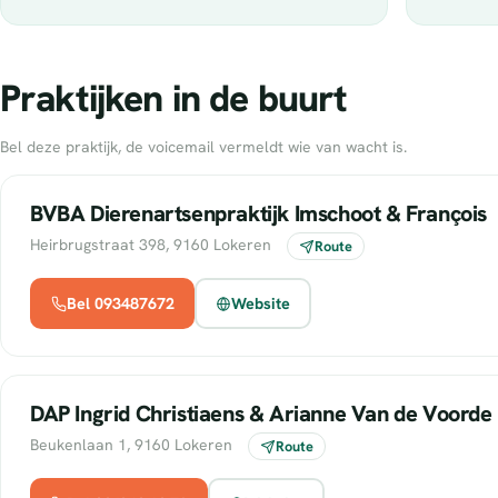
Praktijken in de buurt
Bel deze praktijk, de voicemail vermeldt wie van wacht is.
BVBA Dierenartsenpraktijk Imschoot & François
Heirbrugstraat 398, 9160 Lokeren
Route
Bel 093487672
Website
DAP Ingrid Christiaens & Arianne Van de Voorde
Beukenlaan 1, 9160 Lokeren
Route