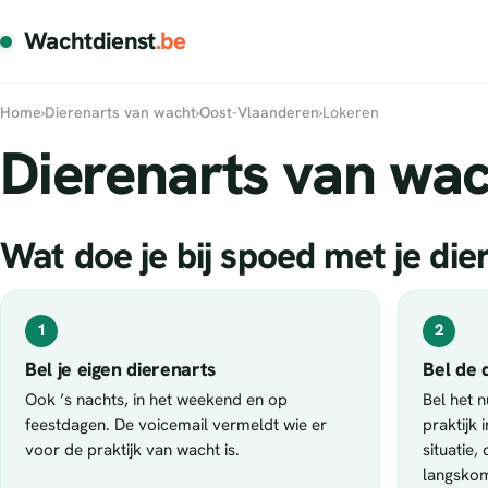
Wachtdienst
.be
Home
›
Dierenarts van wacht
›
Oost-Vlaanderen
›
Lokeren
Dierenarts van wac
Wat doe je bij spoed met je die
1
2
Bel je eigen dierenarts
Bel de 
Ook ’s nachts, in het weekend en op
Bel het 
feestdagen. De voicemail vermeldt wie er
praktijk 
voor de praktijk van wacht is.
situatie,
langsko