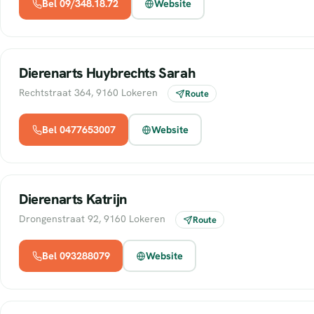
Bel 09/348.18.72
Website
Dierenarts Huybrechts Sarah
Rechtstraat 364, 9160 Lokeren
Route
Bel 0477653007
Website
Dierenarts Katrijn
Drongenstraat 92, 9160 Lokeren
Route
Bel 093288079
Website