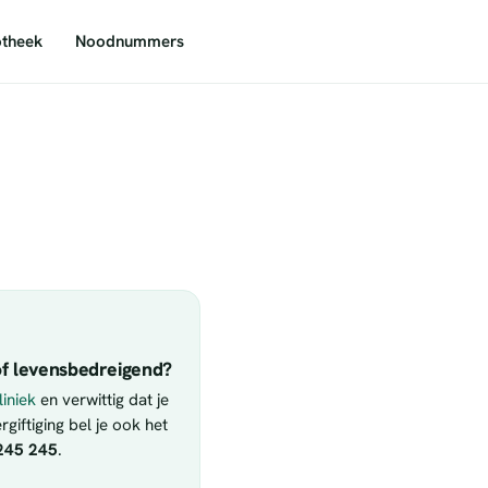
theek
Noodnummers
f levensbedreigend?
iniek
en verwittig dat je
giftiging bel je ook het
245 245
.