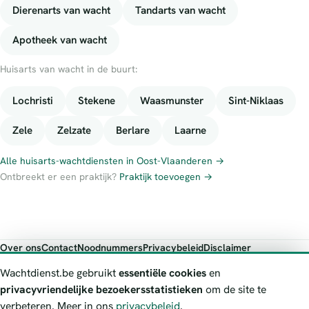
Dierenarts van wacht
Tandarts van wacht
Apotheek van wacht
Huisarts van wacht in de buurt:
Lochristi
Stekene
Waasmunster
Sint-Niklaas
Zele
Zelzate
Berlare
Laarne
Alle huisarts-wachtdiensten in Oost-Vlaanderen →
Ontbreekt er een praktijk?
Praktijk toevoegen →
Over ons
Contact
Noodnummers
Privacybeleid
Disclaimer
Foutieve gegevens melden
Wachtdienst.be gebruikt
essentiële cookies
en
Wachtdienst.be toont publieke wachtdienst-informatie ter oriëntatie.
privacyvriendelijke bezoekersstatistieken
om de site te
Bij levensgevaar bel je altijd 112. Controleer altijd de actuele
verbeteren. Meer in ons
privacybeleid
.