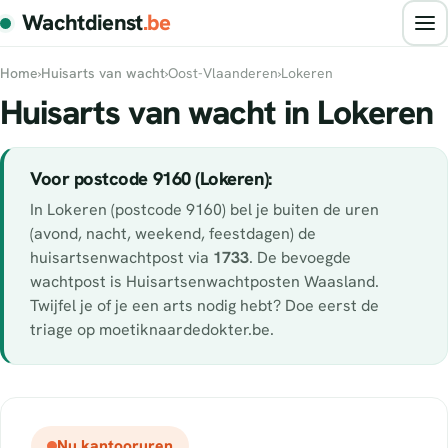
Wachtdienst
.be
Home
›
Huisarts van wacht
›
Oost-Vlaanderen
›
Lokeren
Huisarts van wacht in Lokeren
Voor postcode 9160 (Lokeren):
In Lokeren (postcode 9160) bel je buiten de uren
(avond, nacht, weekend, feestdagen) de
huisartsenwachtpost via
1733
. De bevoegde
wachtpost is Huisartsenwachtposten Waasland.
Twijfel je of je een arts nodig hebt? Doe eerst de
triage op moetiknaardedokter.be.
Nu kantooruren