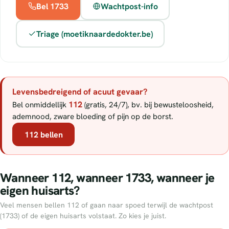
Bel 1733
Wachtpost-info
Triage (moetiknaardedokter.be)
Levensbedreigend of acuut gevaar?
112
Bel onmiddellijk
(gratis, 24/7), bv. bij bewusteloosheid,
ademnood, zware bloeding of pijn op de borst.
112 bellen
Wanneer 112, wanneer 1733, wanneer je
eigen huisarts?
Veel mensen bellen 112 of gaan naar spoed terwijl de wachtpost
(1733) of de eigen huisarts volstaat. Zo kies je juist.