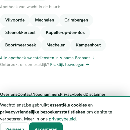
Apotheek van wacht in de buurt:
Vilvoorde
Mechelen
Grimbergen
Steenokkerzeel
Kapelle-op-den-Bos
Boortmeerbeek
Machelen
Kampenhout
Alle apotheek-wachtdiensten in Vlaams-Brabant →
Ontbreekt er een praktijk?
Praktijk toevoegen →
Over ons
Contact
Noodnummers
Privacybeleid
Disclaimer
Foutieve gegevens melden
Wachtdienst.be gebruikt
essentiële cookies
en
Wachtdienst.be toont publieke wachtdienst-informatie ter oriëntatie.
privacyvriendelijke bezoekersstatistieken
om de site te
Bij levensgevaar bel je altijd 112. Controleer altijd de actuele
verbeteren. Meer in ons
privacybeleid
.
wachtregeling bij de vermelde officiële bron.
Weigeren
Accepteren