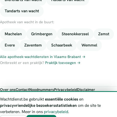
Tandarts van wacht
Apotheek van wacht in de buurt:
Machelen
Grimbergen
Steenokkerzeel
Zemst
Evere
Zaventem
Schaarbeek
Wemmel
Alle apotheek-wachtdiensten in Vlaams-Brabant →
Ontbreekt er een praktijk?
Praktijk toevoegen →
Over ons
Contact
Noodnummers
Privacybeleid
Disclaimer
Foutieve gegevens melden
Wachtdienst.be gebruikt
essentiële cookies
en
Wachtdienst.be toont publieke wachtdienst-informatie ter oriëntatie.
privacyvriendelijke bezoekersstatistieken
om de site te
Bij levensgevaar bel je altijd 112. Controleer altijd de actuele
verbeteren. Meer in ons
privacybeleid
.
wachtregeling bij de vermelde officiële bron.