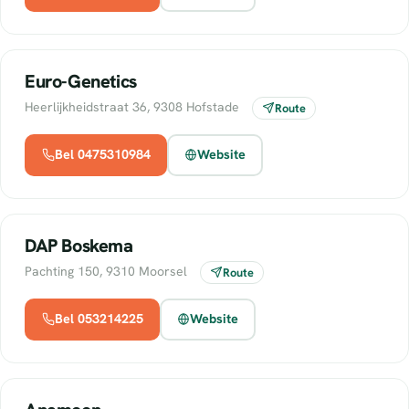
Euro-Genetics
Heerlijkheidstraat 36, 9308 Hofstade
Route
Bel 0475310984
Website
DAP Boskema
Pachting 150, 9310 Moorsel
Route
Bel 053214225
Website