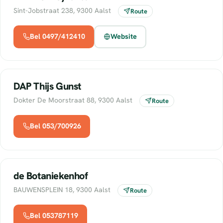
Sint-Jobstraat 238, 9300 Aalst
Route
Bel 0497/412410
Website
DAP Thijs Gunst
Dokter De Moorstraat 88, 9300 Aalst
Route
Bel 053/700926
de Botaniekenhof
BAUWENSPLEIN 18, 9300 Aalst
Route
Bel 053787119