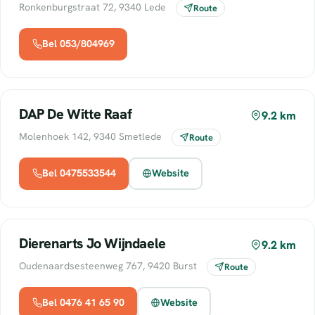
Ronkenburgstraat 72, 9340 Lede
Route
Bel 053/804969
DAP De Witte Raaf
9.2 km
Molenhoek 142, 9340 Smetlede
Route
Bel 0475533544
Website
Dierenarts Jo Wijndaele
9.2 km
Oudenaardsesteenweg 767, 9420 Burst
Route
Bel 0476 41 65 90
Website