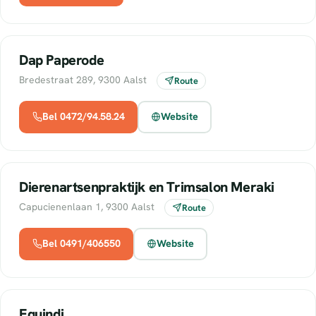
Dap Paperode
Bredestraat 289, 9300 Aalst
Route
Bel 0472/94.58.24
Website
Dierenartsenpraktijk en Trimsalon Meraki
Capucienenlaan 1, 9300 Aalst
Route
Bel 0491/406550
Website
Equindi