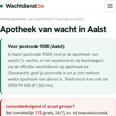
Wachtdienst
.be
Home
›
Apotheek van wacht
›
Oost-Vlaanderen
›
Aalst
Apotheek van wacht in Aalst
Voor postcode 9300 (Aalst):
In Aalst (postcode 9300) vind je de apotheek van
wacht (’s nachts, in het weekend en op feestdagen)
via de officiële wachtdienst op apotheek.be
(Geowacht): geef je postcode in en je ziet meteen
welke apotheek van dienst is. Telefonisch kan ook via
0903 99 000 (€1,50/min).
Levensbedreigend of acuut gevaar?
112
Bel onmiddellijk
(gratis, 24/7), bv. bij bewusteloosheid,