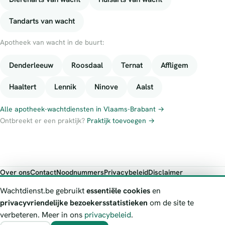
Tandarts van wacht
Apotheek van wacht in de buurt:
Denderleeuw
Roosdaal
Ternat
Affligem
Haaltert
Lennik
Ninove
Aalst
Alle apotheek-wachtdiensten in Vlaams-Brabant →
Ontbreekt er een praktijk?
Praktijk toevoegen →
Over ons
Contact
Noodnummers
Privacybeleid
Disclaimer
Foutieve gegevens melden
Wachtdienst.be gebruikt
essentiële cookies
en
Wachtdienst.be toont publieke wachtdienst-informatie ter oriëntatie.
privacyvriendelijke bezoekersstatistieken
om de site te
Bij levensgevaar bel je altijd 112. Controleer altijd de actuele
verbeteren. Meer in ons
privacybeleid
.
wachtregeling bij de vermelde officiële bron.