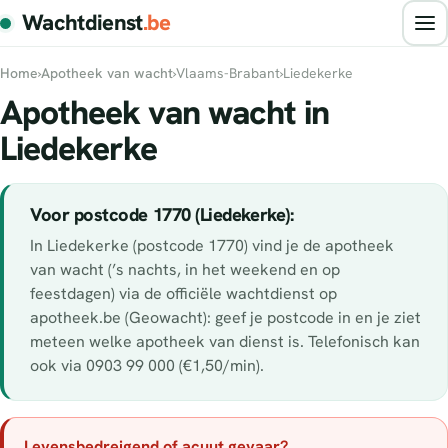
Wachtdienst
.be
Home
›
Apotheek van wacht
›
Vlaams-Brabant
›
Liedekerke
Apotheek van wacht in
Liedekerke
Voor postcode 1770 (Liedekerke):
In Liedekerke (postcode 1770) vind je de apotheek
van wacht (’s nachts, in het weekend en op
feestdagen) via de officiële wachtdienst op
apotheek.be (Geowacht): geef je postcode in en je ziet
meteen welke apotheek van dienst is. Telefonisch kan
ook via 0903 99 000 (€1,50/min).
Levensbedreigend of acuut gevaar?