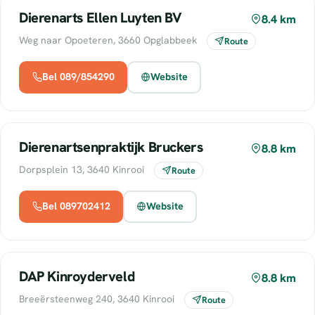
Dierenarts Ellen Luyten BV
8.4 km
Weg naar Opoeteren, 3660 Opglabbeek
Route
Bel 089/854290
Website
Dierenartsenpraktijk Bruckers
8.8 km
Dorpsplein 13, 3640 Kinrooi
Route
Bel 089702412
Website
DAP Kinroyderveld
8.8 km
Breeërsteenweg 240, 3640 Kinrooi
Route