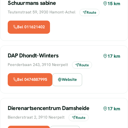
Schuurmans sabine
15 km
Teutenstraat 59, 3930 Hamont-Achel
Route
Bel 011621402
DAP Dhondt-Winters
17 km
Peerderbaan 243, 3910 Neerpelt
Route
Bel 0474887995
Website
Dierenartsencentrum Damsheide
17 km
Bienderstraat 2, 3910 Neerpelt
Route