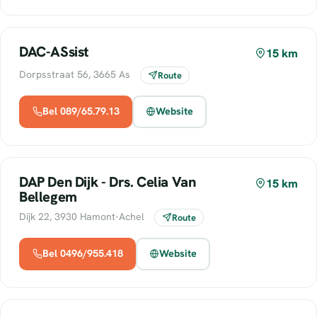
DAC-ASsist
15 km
Dorpsstraat 56, 3665 As
Route
Bel 089/65.79.13
Website
DAP Den Dijk - Drs. Celia Van
15 km
Bellegem
Dijk 22, 3930 Hamont-Achel
Route
Bel 0496/955.418
Website