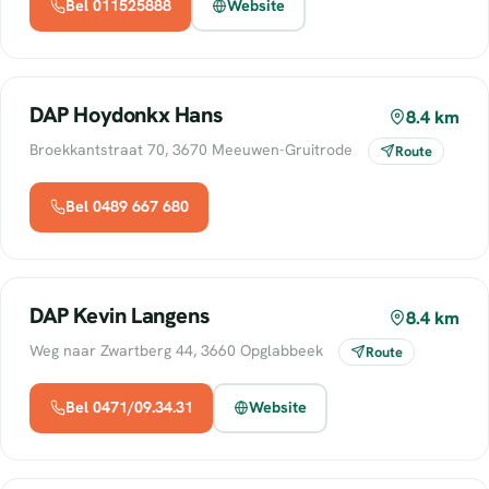
Bel 011525888
Website
DAP Hoydonkx Hans
8.4 km
Broekkantstraat 70, 3670 Meeuwen-Gruitrode
Route
Bel 0489 667 680
DAP Kevin Langens
8.4 km
Weg naar Zwartberg 44, 3660 Opglabbeek
Route
Bel 0471/09.34.31
Website