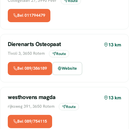
Collegelaan 27, 3990 Peer
Route
Bel 011794479
Dierenarts Osteopaat
13 km
Tivoli 3, 3650 Rotem
Route
Bel 089/386189
Website
westhovens magda
13 km
rijksweg 391, 3650 Rotem
Route
Bel 089/754115