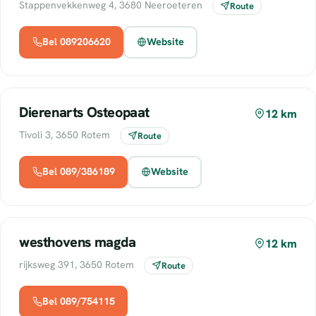
Stappenvekkenweg 4, 3680 Neeroeteren
Route
Bel 089206620
Website
Dierenarts Osteopaat
12 km
Tivoli 3, 3650 Rotem
Route
Bel 089/386189
Website
westhovens magda
12 km
rijksweg 391, 3650 Rotem
Route
Bel 089/754115