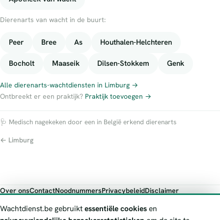
Dierenarts van wacht in de buurt:
Peer
Bree
As
Houthalen-Helchteren
Bocholt
Maaseik
Dilsen-Stokkem
Genk
Alle dierenarts-wachtdiensten in Limburg →
Ontbreekt er een praktijk?
Praktijk toevoegen →
🩺 Medisch nagekeken door een in België erkend dierenarts
← Limburg
Over ons
Contact
Noodnummers
Privacybeleid
Disclaimer
Foutieve gegevens melden
Wachtdienst.be gebruikt
essentiële cookies
en
Wachtdienst.be toont publieke wachtdienst-informatie ter oriëntatie.