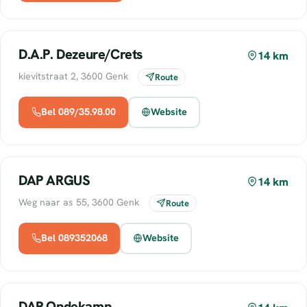
D.A.P. Dezeure/Crets
14 km
kievitstraat 2, 3600 Genk
Route
Bel 089/35.98.00
Website
DAP ARGUS
14 km
Weg naar as 55, 3600 Genk
Route
Bel 089352068
Website
DAP Opdekamp