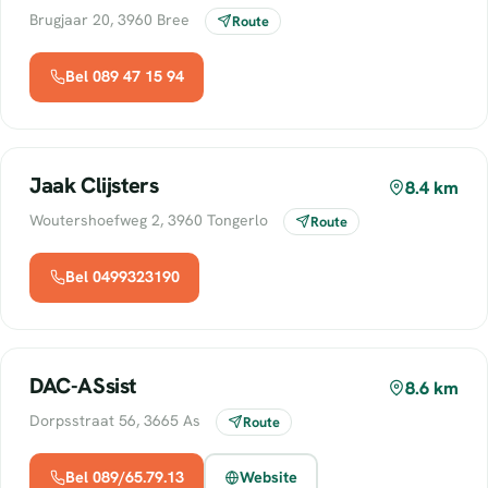
Brugjaar 20, 3960 Bree
Route
Bel 089 47 15 94
Jaak Clijsters
8.4 km
Woutershoefweg 2, 3960 Tongerlo
Route
Bel 0499323190
DAC-ASsist
8.6 km
Dorpsstraat 56, 3665 As
Route
Bel 089/65.79.13
Website