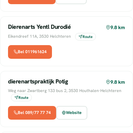
Dierenarts Yentl Durodié
9.8 km
Eikendreef 11A, 3530 Helchteren
Route
Bel 011961624
dierenartspraktijk Potig
9.8 km
Weg naar Zwartberg 133 bus 2, 3530 Houthalen-Helchteren
Route
Bel 089/77 77 74
Website