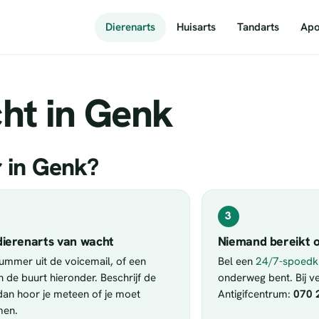
Dierenarts
Huisarts
Tandarts
Apo
ht in Genk
r in Genk?
3
dierenarts van wacht
Niemand bereikt o
nummer uit de voicemail, of een
Bel een
24/7-spoedkl
in de buurt hieronder. Beschrijf de
onderweg bent. Bij ver
 dan hoor je meteen of je moet
Antigifcentrum:
070 
men.