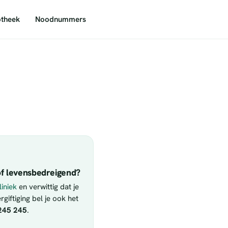
theek
Noodnummers
f levensbedreigend?
iniek
en verwittig dat je
giftiging bel je ook het
245 245
.