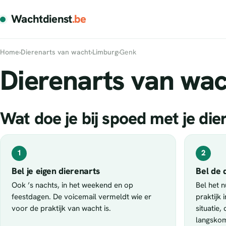
Wachtdienst
.be
Home
›
Dierenarts van wacht
›
Limburg
›
Genk
Dierenarts van wac
Wat doe je bij spoed met je die
1
2
Bel je eigen dierenarts
Bel de 
Ook ’s nachts, in het weekend en op
Bel het 
feestdagen. De voicemail vermeldt wie er
praktijk 
voor de praktijk van wacht is.
situatie,
langsko