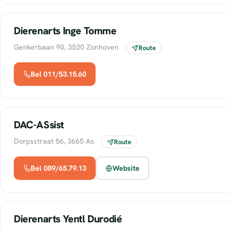
Dierenarts Inge Tomme
Genkerbaan 90, 3520 Zonhoven
Route
Bel 011/53.15.60
DAC-ASsist
Dorpsstraat 56, 3665 As
Route
Bel 089/65.79.13
Website
Dierenarts Yentl Durodié