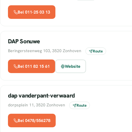
Bel 011-25 03 13
DAP Sonuwe
Beringersteenweg 103, 3520 Zonhoven
Route
Bel 011 82 15 61
Website
dap vanderpant-verwaard
dorpsplein 11, 3520 Zonhoven
Route
Bel 0478/556278