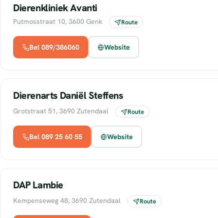
Dierenkliniek Avanti
Putmosstraat 10, 3600 Genk
Route
Bel 089/386060
Website
Dierenarts Daniël Steffens
Grotstraat 51, 3690 Zutendaal
Route
Bel 089 25 60 55
Website
DAP Lambie
Kempenseweg 48, 3690 Zutendaal
Route