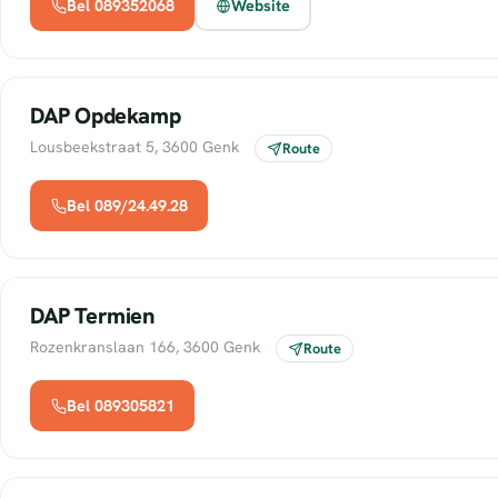
Bel 089352068
Website
DAP Opdekamp
Lousbeekstraat 5, 3600 Genk
Route
Bel 089/24.49.28
DAP Termien
Rozenkranslaan 166, 3600 Genk
Route
Bel 089305821