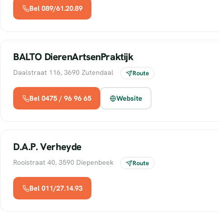
Bel 089/61.20.89
BALTO DierenArtsenPraktijk
Daalstraat 116, 3690 Zutendaal
Route
Bel 0475 / 96 96 65
Website
D.A.P. Verheyde
Rooistraat 40, 3590 Diepenbeek
Route
Bel 011/27.14.93