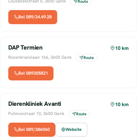
Lousbeekstraat 5, 3600 Genk
Route
Bel 089/24.49.28
DAP Termien
10 km
Rozenkranslaan 166, 3600 Genk
Route
Bel 089305821
Dierenkliniek Avanti
10 km
Putmosstraat 10, 3600 Genk
Route
Bel 089/386060
Website