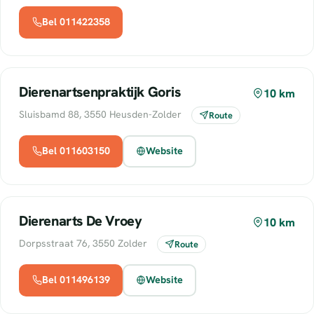
Bel 011422358
Dierenartsenpraktijk Goris
10 km
Sluisbamd 88, 3550 Heusden-Zolder
Route
Bel 011603150
Website
Dierenarts De Vroey
10 km
Dorpsstraat 76, 3550 Zolder
Route
Bel 011496139
Website