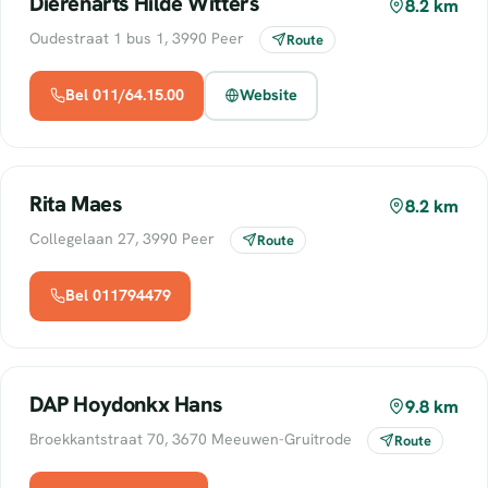
Dierenarts Hilde Witters
8.2 km
Oudestraat 1 bus 1, 3990 Peer
Route
Bel 011/64.15.00
Website
Rita Maes
8.2 km
Collegelaan 27, 3990 Peer
Route
Bel 011794479
DAP Hoydonkx Hans
9.8 km
Broekkantstraat 70, 3670 Meeuwen-Gruitrode
Route