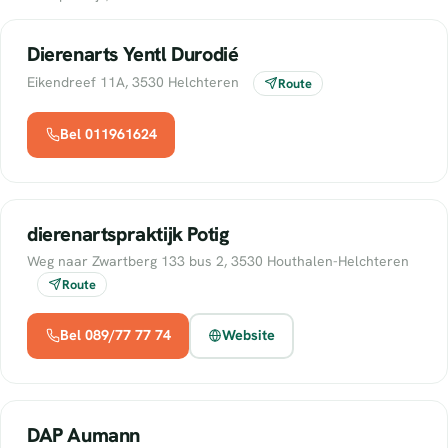
Dierenarts Yentl Durodié
Eikendreef 11A, 3530 Helchteren
Route
Bel 011961624
dierenartspraktijk Potig
Weg naar Zwartberg 133 bus 2, 3530 Houthalen-Helchteren
Route
Bel 089/77 77 74
Website
DAP Aumann