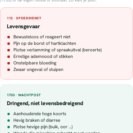
(1733) of de eigen huisarts volstaat. Zo kies je juist.
112 · SPOEDDIENST
Levensgevaar
Bewusteloos of reageert niet
Pijn op de borst of hartklachten
Plotse verlamming of spraakuitval (beroerte)
Ernstige ademnood of stikken
Onstelpbare bloeding
Zwaar ongeval of stuipen
1733 · WACHTPOST
Dringend, niet levensbedreigend
Aanhoudende hoge koorts
Hevig braken of diarree
Plotse hevige pijn (buik, oor …)