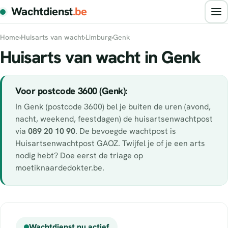
Wachtdienst
.be
Home
›
Huisarts van wacht
›
Limburg
›
Genk
Huisarts van wacht in Genk
Voor postcode 3600 (Genk):
In Genk (postcode 3600) bel je buiten de uren (avond,
nacht, weekend, feestdagen) de huisartsenwachtpost
via
089 20 10 90
. De bevoegde wachtpost is
Huisartsenwachtpost GAOZ. Twijfel je of je een arts
nodig hebt? Doe eerst de triage op
moetiknaardedokter.be.
Wachtdienst nu actief